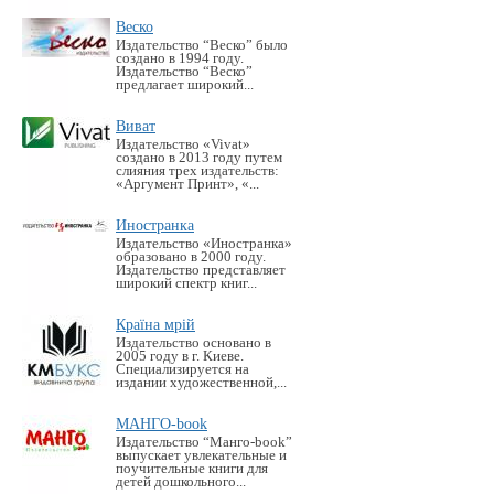
Веско
Издательство “Веско” было
создано в 1994 году.
Издательство “Веско”
предлагает широкий...
Виват
Издательство «Vivat»
создано в 2013 году путем
слияния трех издательств:
«Аргумент Принт», «...
Иностранка
Издательство «Иностранка»
образовано в 2000 году.
Издательство представляет
широкий спектр книг...
Країна мрій
Издательство основано в
2005 году в г. Киеве.
Специализируется на
издании художественной,...
МАНГО-book
Издательство “Манго-book”
выпускает увлекательные и
поучительные книги для
детей дошкольного...