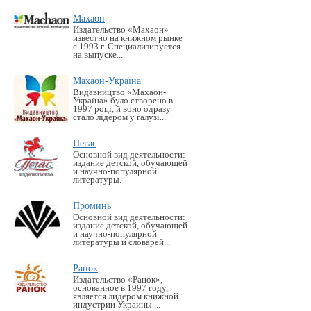
Махаон
Издательство «Махаон»
известно на книжном рынке
с 1993 г. Специализируется
на выпуске...
Махаон-Україна
Видавництво «Махаон-
Україна» було створено в
1997 році, й воно одразу
стало лідером у галузі...
Пегас
Основной вид деятельности:
издание детской, обучающей
и научно-популярной
литературы.
Проминь
Основной вид деятельности:
издание детской, обучающей
и научно-популярной
литературы и словарей...
Ранок
Издательство «Ранок»,
основанное в 1997 году,
является лидером книжной
индустрии Украины....