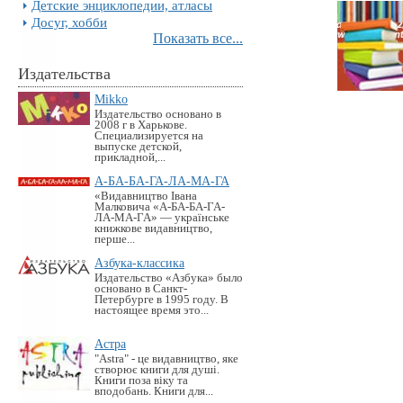
Детские энциклопедии, атласы
Досуг, хобби
Показать все...
Издательства
Mikko
Издательство основано в
2008 г в Харькове.
Специализируется на
выпуске детской,
прикладной,...
А-БА-БА-ГА-ЛА-МА-ГА
«Видавництво Івана
Малковича «А-БА-БА-ГА-
ЛА-МА-ГА» — українське
книжкове видавництво,
перше...
Азбука-классика
Издательство «Азбука» было
основано в Санкт-
Петербурге в 1995 году. В
настоящее время это...
Астра
"Astra" - це видавництво, яке
створює книги для душі.
Книги поза віку та
вподобань. Книги для...