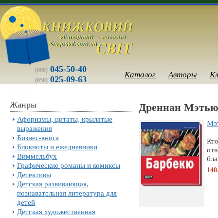
045-50-40
(098)
Каталог
Авторы
К
025-09-63
(050)
Жанры
Дреннан Мэть
Афоризмы, цитаты, крылатые
Мэ
выражения
Бизнес-книга
Кто
Блокноты и ежедневники
отв
Виммельбух
бла
Графические романы и комиксы
140
Детективы
Детская развивающая,
познавательная литература для
детей
Детская художественная