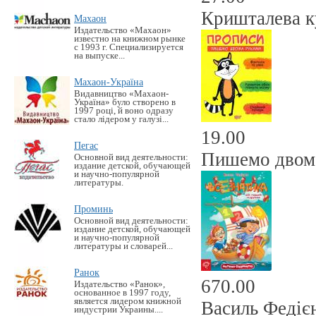
Кришталева ку
Махаон
Издательство «Махаон»
известно на книжном рынке
с 1993 г. Специализируется
на выпуске...
Махаон-Україна
Видавництво «Махаон-
Україна» було створено в
1997 році, й воно одразу
стало лідером у галузі...
19.00
Пегас
Пишемо двома
Основной вид деятельности:
издание детской, обучающей
и научно-популярной
литературы.
Проминь
Основной вид деятельности:
издание детской, обучающей
и научно-популярной
литературы и словарей...
Ранок
670.00
Издательство «Ранок»,
основанное в 1997 году,
является лидером книжной
Василь Федієн
индустрии Украины....