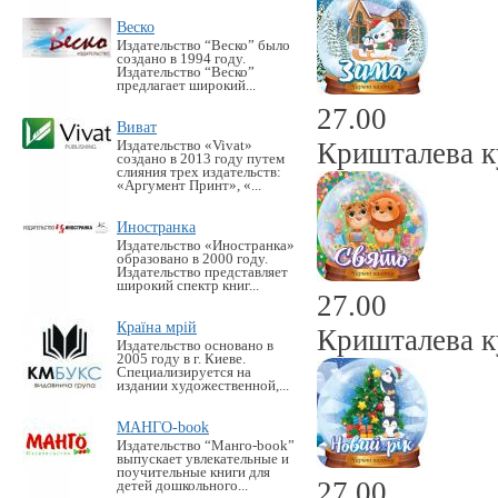
Веско
Издательство “Веско” было
создано в 1994 году.
Издательство “Веско”
предлагает широкий...
27.00
Виват
Кришталева ку
Издательство «Vivat»
создано в 2013 году путем
слияния трех издательств:
«Аргумент Принт», «...
Иностранка
Издательство «Иностранка»
образовано в 2000 году.
Издательство представляет
широкий спектр книг...
27.00
Країна мрій
Кришталева ку
Издательство основано в
2005 году в г. Киеве.
Специализируется на
издании художественной,...
МАНГО-book
Издательство “Манго-book”
выпускает увлекательные и
поучительные книги для
27.00
детей дошкольного...