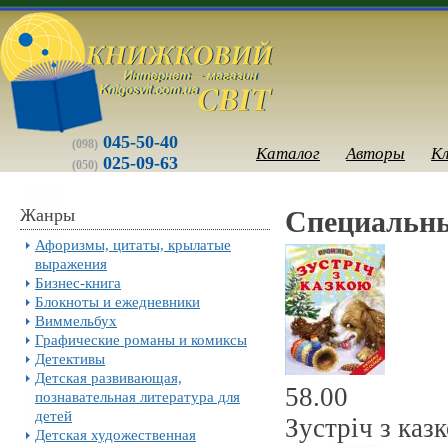
045-50-40
(098)
Каталог
Авторы
К
025-09-63
(050)
Жанры
Специальны
Афоризмы, цитаты, крылатые
выражения
Бизнес-книга
Блокноты и ежедневники
Виммельбух
Графические романы и комиксы
Детективы
Детская развивающая,
58.00
познавательная литература для
детей
Зустрiч з казк
Детская художественная