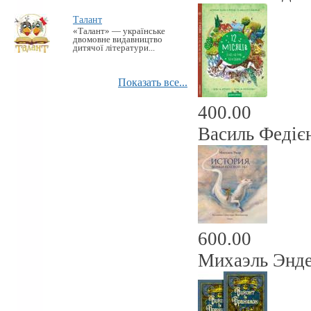
Талант
«Талант» — українське
двомовне видавництво
дитячої літератури...
Показать все...
400.00
Василь Федієн
600.00
Михаэль Энде: