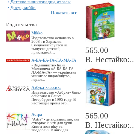
Детские энциклопедии, атласы
Досуг, хобби
Показать все...
Издательства
Mikko
Издательство основано в
2008 г в Харькове.
Специализируется на
565.00
выпуске детской,
прикладной,...
В. Нестайко:..
А-БА-БА-ГА-ЛА-МА-ГА
«Видавництво Івана
Малковича «А-БА-БА-ГА-
ЛА-МА-ГА» — українське
книжкове видавництво,
перше...
Азбука-классика
Издательство «Азбука» было
основано в Санкт-
Петербурге в 1995 году. В
настоящее время это...
565.00
Астра
"Astra" - це видавництво, яке
В. Нестайко:..
створює книги для душі.
Книги поза віку та
вподобань. Книги для...