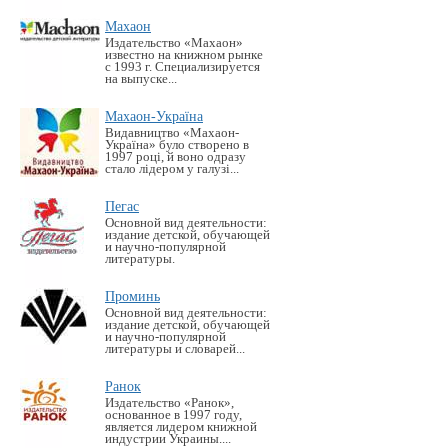
Махаон
Издательство «Махаон»
известно на книжном рынке
с 1993 г. Специализируется
на выпуске...
Махаон-Україна
Видавництво «Махаон-
Україна» було створено в
1997 році, й воно одразу
стало лідером у галузі...
Пегас
Основной вид деятельности:
издание детской, обучающей
и научно-популярной
литературы.
Проминь
Основной вид деятельности:
издание детской, обучающей
и научно-популярной
литературы и словарей...
Ранок
Издательство «Ранок»,
основанное в 1997 году,
является лидером книжной
индустрии Украины....