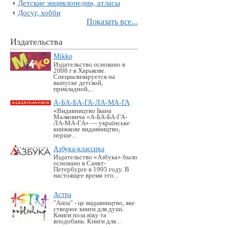
Детские энциклопедии, атласы
Досуг, хобби
Показать все...
Издательства
Mikko
Издательство основано в
2008 г в Харькове.
Специализируется на
выпуске детской,
прикладной,...
А-БА-БА-ГА-ЛА-МА-ГА
«Видавництво Івана
Малковича «А-БА-БА-ГА-
ЛА-МА-ГА» — українське
книжкове видавництво,
перше...
Азбука-классика
Издательство «Азбука» было
основано в Санкт-
Петербурге в 1995 году. В
настоящее время это...
Астра
"Astra" - це видавництво, яке
створює книги для душі.
Книги поза віку та
вподобань. Книги для...