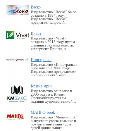
Веско
Издательство “Веско” было
создано в 1994 году.
Издательство “Веско”
предлагает широкий...
Виват
Издательство «Vivat»
создано в 2013 году путем
слияния трех издательств:
«Аргумент Принт», «...
Иностранка
Издательство «Иностранка»
образовано в 2000 году.
Издательство представляет
широкий спектр книг...
Країна мрій
Издательство основано в
2005 году в г. Киеве.
Специализируется на
издании художественной,...
МАНГО-book
Издательство “Манго-book”
выпускает увлекательные и
поучительные книги для
детей дошкольного...