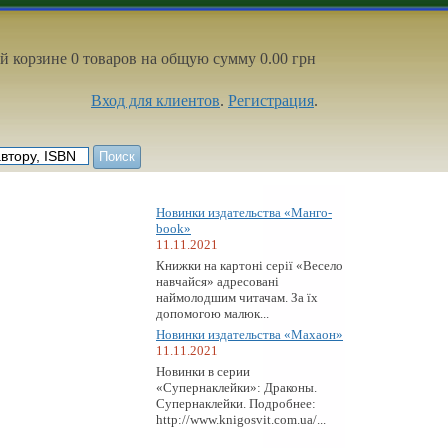
й корзине 0 товаров на общую сумму 0.00 грн
Вход для клиентов
.
Регистрация
.
Новинки издательства «Манго-
book»
11.11.2021
Книжки на картоні серії «Весело
навчайся» адресовані
наймолодшим читачам. За їх
допомогою малюк...
Новинки издательства «Махаон»
11.11.2021
Новинки в серии
«Супернаклейки»: Драконы.
Супернаклейки. Подробнее:
http://www.knigosvit.com.ua/...