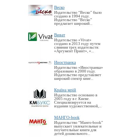
Веско
Издательство “Веско” было
создано в 1994 году.
Издательство “Веско”
предлагает широкий...
Виват
Издательство «Vivat»
создано в 2013 году путем
слияния трех издательств:
«Аргумент Принт», «...
Иностранка
Издательство «Иностранка»
образовано в 2000 году.
Издательство представляет
широкий спектр книг...
Країна мрій
Издательство основано в
2005 году в г. Киеве.
Специализируется на
издании художественной,...
МАНГО-book
Издательство “Манго-book”
выпускает увлекательные и
поучительные книги для
детей дошкольного...