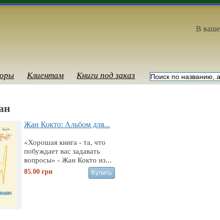
В ваше
оры
Клиентам
Книги под заказ
ан
Жан Кокто: Альбом для...
«Хорошая книга - та, что
побуждает вас задавать
вопросы» - Жан Кокто из...
85.00
грн