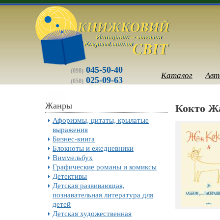
045-50-40
(098)
Каталог
Авт
025-09-63
(050)
Жанры
Кокто Ж
Афоризмы, цитаты, крылатые
выражения
Бизнес-книга
Блокноты и ежедневники
Виммельбух
Графические романы и комиксы
Детективы
Детская развивающая,
познавательная литература для
детей
Детская художественная