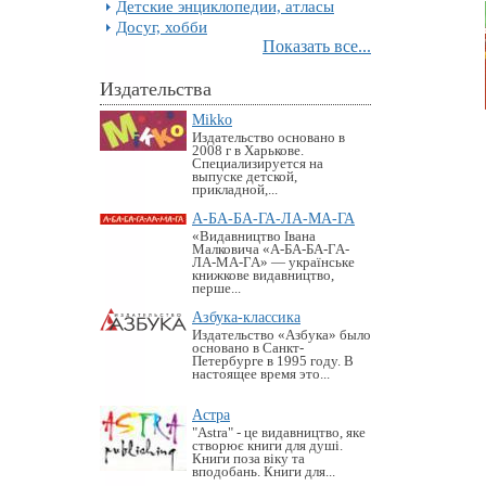
Детские энциклопедии, атласы
Досуг, хобби
Показать все...
Издательства
Mikko
Издательство основано в
2008 г в Харькове.
Специализируется на
выпуске детской,
прикладной,...
А-БА-БА-ГА-ЛА-МА-ГА
«Видавництво Івана
Малковича «А-БА-БА-ГА-
ЛА-МА-ГА» — українське
книжкове видавництво,
перше...
Азбука-классика
Издательство «Азбука» было
основано в Санкт-
Петербурге в 1995 году. В
настоящее время это...
Астра
"Astra" - це видавництво, яке
створює книги для душі.
Книги поза віку та
вподобань. Книги для...