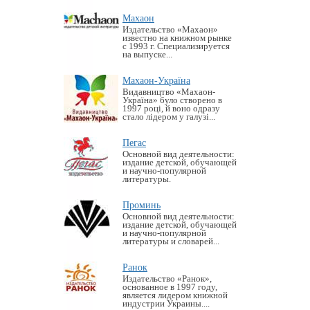
Махаон
Издательство «Махаон»
известно на книжном рынке
с 1993 г. Специализируется
на выпуске...
Махаон-Україна
Видавництво «Махаон-
Україна» було створено в
1997 році, й воно одразу
стало лідером у галузі...
Пегас
Основной вид деятельности:
издание детской, обучающей
и научно-популярной
литературы.
Проминь
Основной вид деятельности:
издание детской, обучающей
и научно-популярной
литературы и словарей...
Ранок
Издательство «Ранок»,
основанное в 1997 году,
является лидером книжной
индустрии Украины....