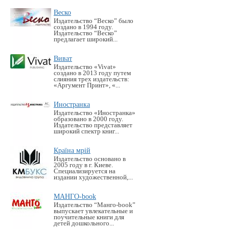
Веско
Издательство “Веско” было
создано в 1994 году.
Издательство “Веско”
предлагает широкий...
Виват
Издательство «Vivat»
создано в 2013 году путем
слияния трех издательств:
«Аргумент Принт», «...
Иностранка
Издательство «Иностранка»
образовано в 2000 году.
Издательство представляет
широкий спектр книг...
Країна мрій
Издательство основано в
2005 году в г. Киеве.
Специализируется на
издании художественной,...
МАНГО-book
Издательство “Манго-book”
выпускает увлекательные и
поучительные книги для
детей дошкольного...