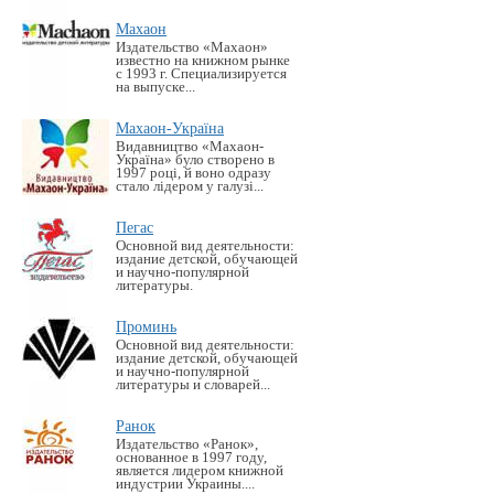
Махаон
Издательство «Махаон»
известно на книжном рынке
с 1993 г. Специализируется
на выпуске...
Махаон-Україна
Видавництво «Махаон-
Україна» було створено в
1997 році, й воно одразу
стало лідером у галузі...
Пегас
Основной вид деятельности:
издание детской, обучающей
и научно-популярной
литературы.
Проминь
Основной вид деятельности:
издание детской, обучающей
и научно-популярной
литературы и словарей...
Ранок
Издательство «Ранок»,
основанное в 1997 году,
является лидером книжной
индустрии Украины....