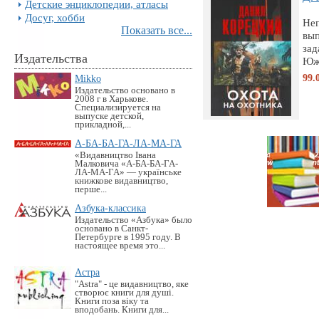
Детские энциклопедии, атласы
Досуг, хобби
Неп
Показать все...
вы
зад
Издательства
Южн
99.
Mikko
Издательство основано в
2008 г в Харькове.
Специализируется на
выпуске детской,
прикладной,...
А-БА-БА-ГА-ЛА-МА-ГА
«Видавництво Івана
Малковича «А-БА-БА-ГА-
ЛА-МА-ГА» — українське
книжкове видавництво,
перше...
Азбука-классика
Издательство «Азбука» было
основано в Санкт-
Петербурге в 1995 году. В
настоящее время это...
Астра
"Astra" - це видавництво, яке
створює книги для душі.
Книги поза віку та
вподобань. Книги для...