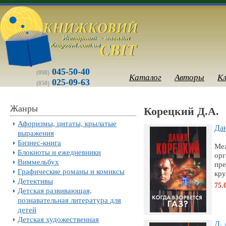
045-50-40
(098)
Каталог
Авторы
К
025-09-63
(050)
Жанры
Корецкий Д.А.
Афоризмы, цитаты, крылатые
Дан
выражения
Бизнес-книга
Ме
Блокноты и ежедневники
орг
Виммельбух
пре
Графические романы и комиксы
кру
Детективы
75.
Детская развивающая,
познавательная литература для
детей
Детская художественная
Д. 