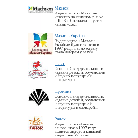
Махаон
Издательство «Махаон»
известно на книжном рынке
с 1993 г. Специализируется
на выпуске...
Махаон-Україна
Видавництво «Махаон-
Україна» було створено в
1997 році, й воно одразу
стало лідером у галузі...
Пегас
Основной вид деятельности:
издание детской, обучающей
и научно-популярной
литературы.
Проминь
Основной вид деятельности:
издание детской, обучающей
и научно-популярной
литературы и словарей...
Ранок
Издательство «Ранок»,
основанное в 1997 году,
является лидером книжной
индустрии Украины....