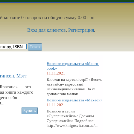
й корзине 0 товаров на общую сумму 0.00 грн
Вход для клиентов
.
Регистрация
.
Новинки издательства «Манго-
book»
11.11.2021
тинсон, Мэтт
Книжки на картоні серії «Весело
навчайся» адресовані
 Братана» — это
наймолодшим читачам. За їх
ая книга каждого
допомогою малюк...
его себя
Новинки издательства «Махаон»
...
11.11.2021
Новинки в серии
«Супернаклейки»: Драконы.
Супернаклейки. Подробнее:
http://www.knigosvit.com.ua/...