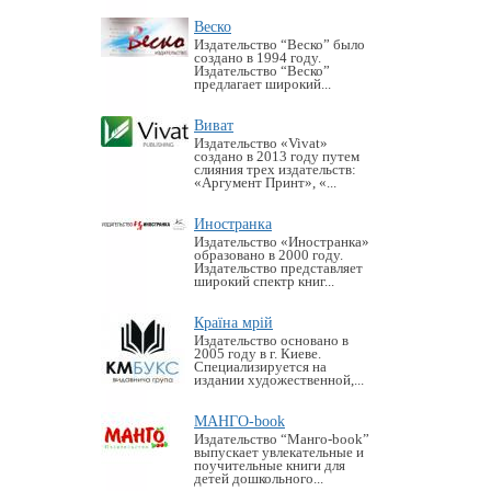
Веско
Издательство “Веско” было
создано в 1994 году.
Издательство “Веско”
предлагает широкий...
Виват
Издательство «Vivat»
создано в 2013 году путем
слияния трех издательств:
«Аргумент Принт», «...
Иностранка
Издательство «Иностранка»
образовано в 2000 году.
Издательство представляет
широкий спектр книг...
Країна мрій
Издательство основано в
2005 году в г. Киеве.
Специализируется на
издании художественной,...
МАНГО-book
Издательство “Манго-book”
выпускает увлекательные и
поучительные книги для
детей дошкольного...