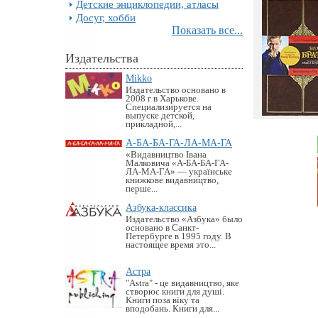
Детские энциклопедии, атласы
Досуг, хобби
Показать все...
Издательства
Mikko
Издательство основано в
2008 г в Харькове.
Специализируется на
выпуске детской,
прикладной,...
А-БА-БА-ГА-ЛА-МА-ГА
«Видавництво Івана
Малковича «А-БА-БА-ГА-
ЛА-МА-ГА» — українське
книжкове видавництво,
перше...
Азбука-классика
Издательство «Азбука» было
основано в Санкт-
Петербурге в 1995 году. В
настоящее время это...
Астра
"Astra" - це видавництво, яке
створює книги для душі.
Книги поза віку та
вподобань. Книги для...