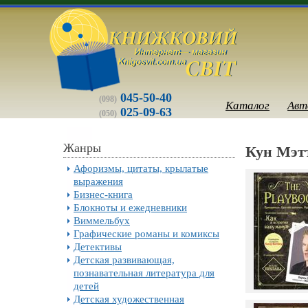
045-50-40
(098)
Каталог
Авт
025-09-63
(050)
Жанры
Кун Мэт
Афоризмы, цитаты, крылатые
выражения
Бизнес-книга
Блокноты и ежедневники
Виммельбух
Графические романы и комиксы
Детективы
Детская развивающая,
познавательная литература для
детей
Детская художественная