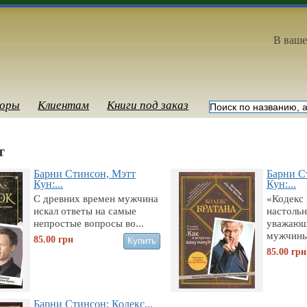
В ваше
оры
Клиентам
Книги под заказ
т
Барни Стинсон, Мэтт
Барни С
Кун:...
Кун:...
С древних времен мужчина
«Кодекс
искал ответы на самые
настольн
непростые вопросы во...
уважающ
мужчины
85.00
грн
85.00
грн
Барни Стинсон: Кодекс...