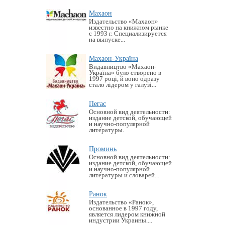
Махаон
Издательство «Махаон»
известно на книжном рынке
с 1993 г. Специализируется
на выпуске...
Махаон-Україна
Видавництво «Махаон-
Україна» було створено в
1997 році, й воно одразу
стало лідером у галузі...
Пегас
Основной вид деятельности:
издание детской, обучающей
и научно-популярной
литературы.
Проминь
Основной вид деятельности:
издание детской, обучающей
и научно-популярной
литературы и словарей...
Ранок
Издательство «Ранок»,
основанное в 1997 году,
является лидером книжной
индустрии Украины....