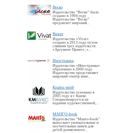
Веско
Издательство “Веско” было
создано в 1994 году.
Издательство “Веско”
предлагает широкий...
Виват
Издательство «Vivat»
создано в 2013 году путем
слияния трех издательств:
«Аргумент Принт», «...
Иностранка
Издательство «Иностранка»
образовано в 2000 году.
Издательство представляет
широкий спектр книг...
Країна мрій
Издательство основано в
2005 году в г. Киеве.
Специализируется на
издании художественной,...
МАНГО-book
Издательство “Манго-book”
выпускает увлекательные и
поучительные книги для
детей дошкольного...