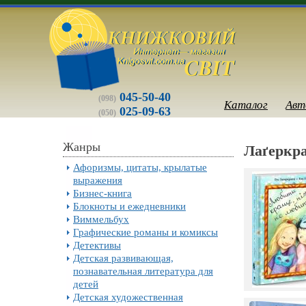
045-50-40
(098)
Каталог
Авт
025-09-63
(050)
Жанры
Лаґеркра
Афоризмы, цитаты, крылатые
выражения
Бизнес-книга
Блокноты и ежедневники
Виммельбух
Графические романы и комиксы
Детективы
Детская развивающая,
познавательная литература для
детей
Детская художественная