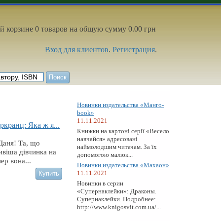
й корзине 0 товаров на общую сумму 0.00 грн
Вход для клиентов
.
Регистрация
.
Новинки издательства «Манго-
book»
11.11.2021
ркранц: Яка ж я...
Книжки на картоні серії «Весело
навчайся» адресовані
Даня! Та, що
наймолодшим читачам. За їх
віша дівчинка на
допомогою малюк...
пер вона...
Новинки издательства «Махаон»
11.11.2021
Новинки в серии
«Супернаклейки»: Драконы.
Супернаклейки. Подробнее:
http://www.knigosvit.com.ua/...