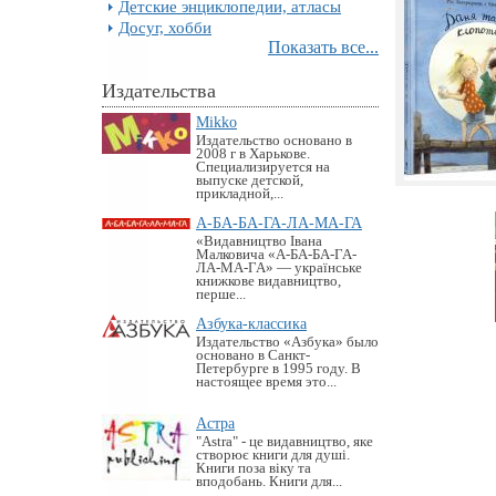
Детские энциклопедии, атласы
Досуг, хобби
Показать все...
Издательства
Mikko
Издательство основано в
2008 г в Харькове.
Специализируется на
выпуске детской,
прикладной,...
А-БА-БА-ГА-ЛА-МА-ГА
«Видавництво Івана
Малковича «А-БА-БА-ГА-
ЛА-МА-ГА» — українське
книжкове видавництво,
перше...
Азбука-классика
Издательство «Азбука» было
основано в Санкт-
Петербурге в 1995 году. В
настоящее время это...
Астра
"Astra" - це видавництво, яке
створює книги для душі.
Книги поза віку та
вподобань. Книги для...