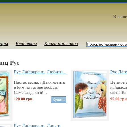
В ваше
оры
Клиентам
Книги под заказ
нц Рус
Рус Лаґеркранц: Любити...
Рус Лаґе
Настає весна, і Даня летить
Це знов 
в Рим на татове весілля.
найщасли
Саме завдяки їй...
світі! Те
120.00
грн
95.00
грн
Рус Лаґеркранц: Даня та