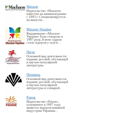
Махаон
Издательство «Махаон»
известно на книжном рынке
с 1993 г. Специализируется
на выпуске...
Махаон-Україна
Видавництво «Махаон-
Україна» було створено в
1997 році, й воно одразу
стало лідером у галузі...
Пегас
Основной вид деятельности:
издание детской, обучающей
и научно-популярной
литературы.
Проминь
Основной вид деятельности:
издание детской, обучающей
и научно-популярной
литературы и словарей...
Ранок
Издательство «Ранок»,
основанное в 1997 году,
является лидером книжной
индустрии Украины....