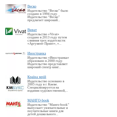
Веско
Издательство “Веско” было
создано в 1994 году.
Издательство “Веско”
предлагает широкий...
Виват
Издательство «Vivat»
создано в 2013 году путем
слияния трех издательств:
«Аргумент Принт», «...
Иностранка
Издательство «Иностранка»
образовано в 2000 году.
Издательство представляет
широкий спектр книг...
Країна мрій
Издательство основано в
2005 году в г. Киеве.
Специализируется на
издании художественной,...
МАНГО-book
Издательство “Манго-book”
выпускает увлекательные и
поучительные книги для
детей дошкольного...