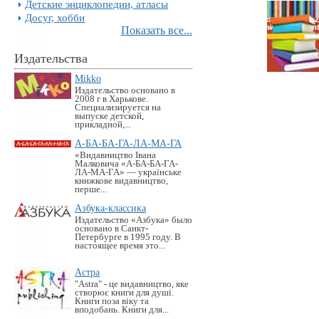
Детские энциклопедии, атласы
Досуг, хобби
Показать все...
Издательства
Mikko
Издательство основано в
2008 г в Харькове.
Специализируется на
выпуске детской,
прикладной,...
А-БА-БА-ГА-ЛА-МА-ГА
«Видавництво Івана
Малковича «А-БА-БА-ГА-
ЛА-МА-ГА» — українське
книжкове видавництво,
перше...
Азбука-классика
Издательство «Азбука» было
основано в Санкт-
Петербурге в 1995 году. В
настоящее время это...
Астра
"Astra" - це видавництво, яке
створює книги для душі.
Книги поза віку та
вподобань. Книги для...