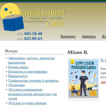
045-50-40
(098)
Каталог
Авторы
К
025-09-63
(050)
Жанры
Мiхно В.
Афоризмы, цитаты, крылатые
В. 
выражения
Бизнес-книга
Енц
Блокноты и ежедневники
єди
Виммельбух
пол
Графические романы и комиксы
108
Детективы
Детская развивающая,
познавательная литература для
детей
Детская художественная