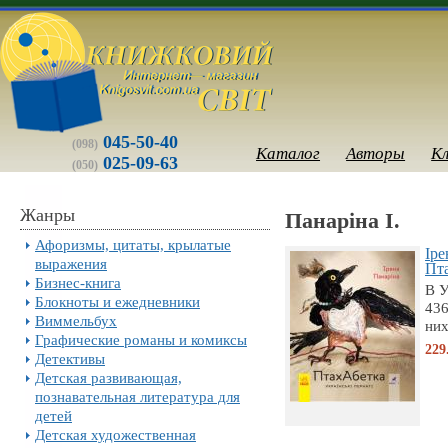
045-50-40
(098)
Каталог
Авторы
К
025-09-63
(050)
Жанры
Панаріна І.
Афоризмы, цитаты, крылатые
Iре
выражения
Пта
Бизнес-книга
В У
Блокноты и ежедневники
436
Виммельбух
них
Графические романы и комиксы
229
Детективы
Детская развивающая,
познавательная литература для
детей
Детская художественная