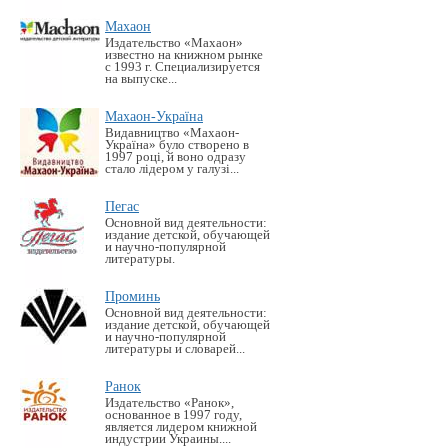
Махаон
Издательство «Махаон»
известно на книжном рынке
с 1993 г. Специализируется
на выпуске...
Махаон-Україна
Видавництво «Махаон-
Україна» було створено в
1997 році, й воно одразу
стало лідером у галузі...
Пегас
Основной вид деятельности:
издание детской, обучающей
и научно-популярной
литературы.
Проминь
Основной вид деятельности:
издание детской, обучающей
и научно-популярной
литературы и словарей...
Ранок
Издательство «Ранок»,
основанное в 1997 году,
является лидером книжной
индустрии Украины....