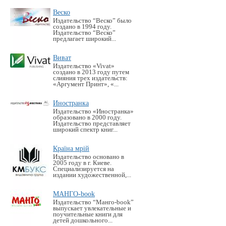
Веско
Издательство “Веско” было
создано в 1994 году.
Издательство “Веско”
предлагает широкий...
Виват
Издательство «Vivat»
создано в 2013 году путем
слияния трех издательств:
«Аргумент Принт», «...
Иностранка
Издательство «Иностранка»
образовано в 2000 году.
Издательство представляет
широкий спектр книг...
Країна мрій
Издательство основано в
2005 году в г. Киеве.
Специализируется на
издании художественной,...
МАНГО-book
Издательство “Манго-book”
выпускает увлекательные и
поучительные книги для
детей дошкольного...