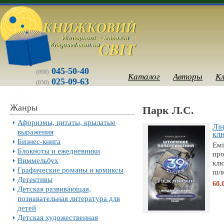
045-50-40
(098)
Каталог
Авторы
К
025-09-63
(050)
Жанры
Парк Л.С.
Афоризмы, цитаты, крылатые
Лін
выражения
клю
Бизнес-книга
Емі
Блокноты и ежедневники
пр
Виммельбух
клю
Графические романы и комиксы
шля
Детективы
60.
Детская развивающая,
познавательная литература для
детей
Детская художественная