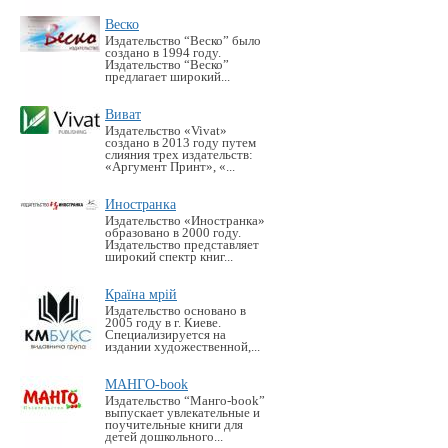
Веско
Издательство “Веско” было
создано в 1994 году.
Издательство “Веско”
предлагает широкий...
Виват
Издательство «Vivat»
создано в 2013 году путем
слияния трех издательств:
«Аргумент Принт», «...
Иностранка
Издательство «Иностранка»
образовано в 2000 году.
Издательство представляет
широкий спектр книг...
Країна мрій
Издательство основано в
2005 году в г. Киеве.
Специализируется на
издании художественной,...
МАНГО-book
Издательство “Манго-book”
выпускает увлекательные и
поучительные книги для
детей дошкольного...