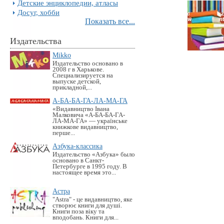
Детские энциклопедии, атласы
Досуг, хобби
Показать все...
Издательства
Mikko
Издательство основано в
2008 г в Харькове.
Специализируется на
выпуске детской,
прикладной,...
А-БА-БА-ГА-ЛА-МА-ГА
«Видавництво Івана
Малковича «А-БА-БА-ГА-
ЛА-МА-ГА» — українське
книжкове видавництво,
перше...
Азбука-классика
Издательство «Азбука» было
основано в Санкт-
Петербурге в 1995 году. В
настоящее время это...
Астра
"Astra" - це видавництво, яке
створює книги для душі.
Книги поза віку та
вподобань. Книги для...