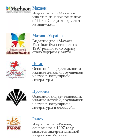
Махаон
Издательство «Махаон»
известно на книжном рынке
с 1993 г. Специализируется
на выпуске...
Махаон-Україна
Видавництво «Махаон-
Україна» було створено в
1997 році, й воно одразу
стало лідером у галузі...
Пегас
Основной вид деятельности:
издание детской, обучающей
и научно-популярной
литературы.
Проминь
Основной вид деятельности:
издание детской, обучающей
и научно-популярной
литературы и словарей...
Ранок
Издательство «Ранок»,
основанное в 1997 году,
является лидером книжной
индустрии Украины....