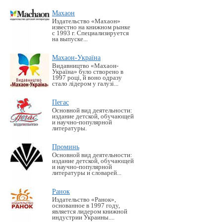
Махаон
Издательство «Махаон»
известно на книжном рынке
с 1993 г. Специализируется
на выпуске...
Махаон-Україна
Видавництво «Махаон-
Україна» було створено в
1997 році, й воно одразу
стало лідером у галузі...
Пегас
Основной вид деятельности:
издание детской, обучающей
и научно-популярной
литературы.
Проминь
Основной вид деятельности:
издание детской, обучающей
и научно-популярной
литературы и словарей...
Ранок
Издательство «Ранок»,
основанное в 1997 году,
является лидером книжной
индустрии Украины....