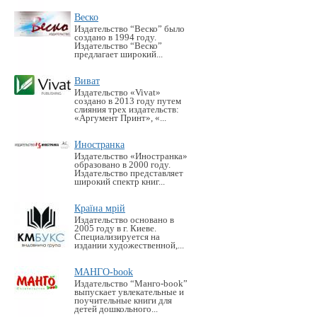
Веско
Издательство “Веско” было
создано в 1994 году.
Издательство “Веско”
предлагает широкий...
Виват
Издательство «Vivat»
создано в 2013 году путем
слияния трех издательств:
«Аргумент Принт», «...
Иностранка
Издательство «Иностранка»
образовано в 2000 году.
Издательство представляет
широкий спектр книг...
Країна мрій
Издательство основано в
2005 году в г. Киеве.
Специализируется на
издании художественной,...
МАНГО-book
Издательство “Манго-book”
выпускает увлекательные и
поучительные книги для
детей дошкольного...