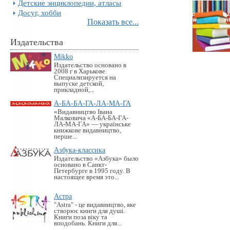
Детские энциклопедии, атласы
Досуг, хобби
Показать все...
Издательства
Mikko
Издательство основано в
2008 г в Харькове.
Специализируется на
выпуске детской,
прикладной,...
А-БА-БА-ГА-ЛА-МА-ГА
«Видавництво Івана
Малковича «А-БА-БА-ГА-
ЛА-МА-ГА» — українське
книжкове видавництво,
перше...
Азбука-классика
Издательство «Азбука» было
основано в Санкт-
Петербурге в 1995 году. В
настоящее время это...
Астра
"Astra" - це видавництво, яке
створює книги для душі.
Книги поза віку та
вподобань. Книги для...