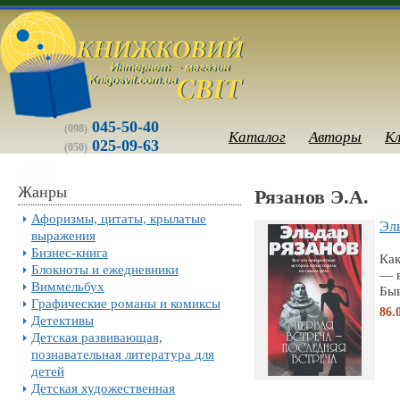
045-50-40
(098)
Каталог
Авторы
К
025-09-63
(050)
Жанры
Рязанов Э.А.
Афоризмы, цитаты, крылатые
Эль
выражения
Бизнес-книга
Как
Блокноты и ежедневники
— в
Виммельбух
Быв
Графические романы и комиксы
86.
Детективы
Детская развивающая,
познавательная литература для
детей
Детская художественная