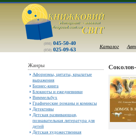
045-50-40
(098)
Каталог
Авт
025-09-63
(050)
Жанры
Соколов
Афоризмы, цитаты, крылатые
выражения
Бизнес-книга
Блокноты и ежедневники
Виммельбух
Графические романы и комиксы
Детективы
Детская развивающая,
познавательная литература для
детей
Детская художественная