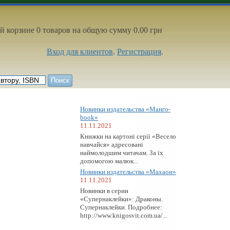
й корзине 0 товаров на общую сумму 0.00 грн
Вход для клиентов
.
Регистрация
.
Новинки издательства «Манго-
book»
11.11.2021
Книжки на картоні серії «Весело
навчайся» адресовані
наймолодшим читачам. За їх
допомогою малюк...
Новинки издательства «Махаон»
11.11.2021
Новинки в серии
«Супернаклейки»: Драконы.
Супернаклейки. Подробнее:
http://www.knigosvit.com.ua/...