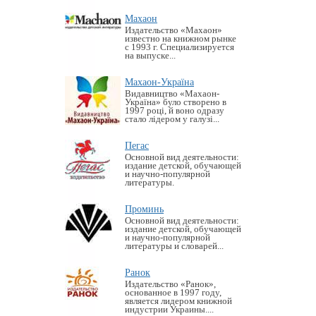
Махаон
Издательство «Махаон»
известно на книжном рынке
с 1993 г. Специализируется
на выпуске...
Махаон-Україна
Видавництво «Махаон-
Україна» було створено в
1997 році, й воно одразу
стало лідером у галузі...
Пегас
Основной вид деятельности:
издание детской, обучающей
и научно-популярной
литературы.
Проминь
Основной вид деятельности:
издание детской, обучающей
и научно-популярной
литературы и словарей...
Ранок
Издательство «Ранок»,
основанное в 1997 году,
является лидером книжной
индустрии Украины....