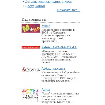
Детские энциклопедии, атласы
Досуг, хобби
Показать все...
Издательства
Mikko
Издательство основано в
2008 г в Харькове.
Специализируется на
выпуске детской,
прикладной,...
А-БА-БА-ГА-ЛА-МА-ГА
«Видавництво Івана
Малковича «А-БА-БА-ГА-
ЛА-МА-ГА» — українське
книжкове видавництво,
перше...
Азбука-классика
Издательство «Азбука» было
основано в Санкт-
Петербурге в 1995 году. В
настоящее время это...
Астра
"Astra" - це видавництво, яке
створює книги для душі.
Книги поза віку та
вподобань. Книги для...