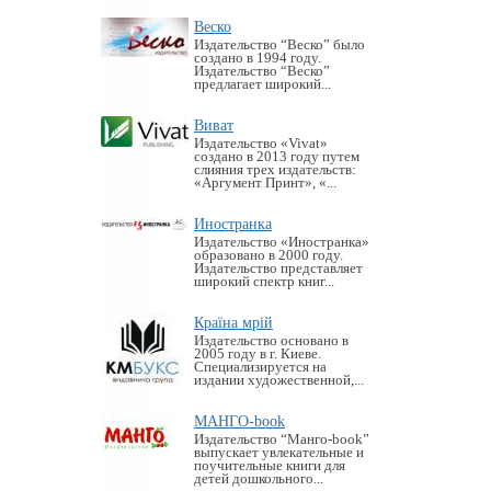
Веско
Издательство “Веско” было
создано в 1994 году.
Издательство “Веско”
предлагает широкий...
Виват
Издательство «Vivat»
создано в 2013 году путем
слияния трех издательств:
«Аргумент Принт», «...
Иностранка
Издательство «Иностранка»
образовано в 2000 году.
Издательство представляет
широкий спектр книг...
Країна мрій
Издательство основано в
2005 году в г. Киеве.
Специализируется на
издании художественной,...
МАНГО-book
Издательство “Манго-book”
выпускает увлекательные и
поучительные книги для
детей дошкольного...