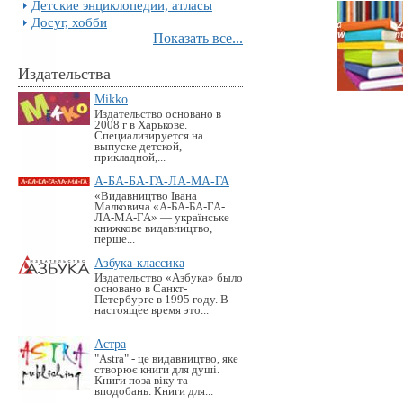
Детские энциклопедии, атласы
Досуг, хобби
Показать все...
Издательства
Mikko
Издательство основано в
2008 г в Харькове.
Специализируется на
выпуске детской,
прикладной,...
А-БА-БА-ГА-ЛА-МА-ГА
«Видавництво Івана
Малковича «А-БА-БА-ГА-
ЛА-МА-ГА» — українське
книжкове видавництво,
перше...
Азбука-классика
Издательство «Азбука» было
основано в Санкт-
Петербурге в 1995 году. В
настоящее время это...
Астра
"Astra" - це видавництво, яке
створює книги для душі.
Книги поза віку та
вподобань. Книги для...