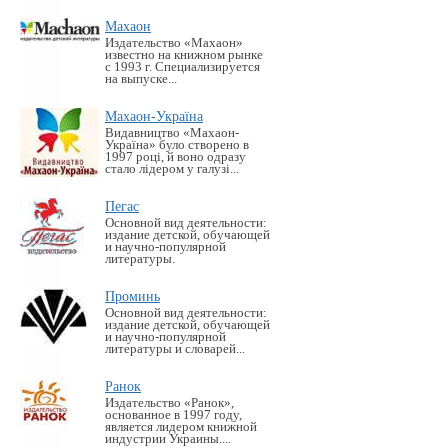
Махаон
Издательство «Махаон»
известно на книжном рынке
с 1993 г. Специализируется
на выпуске...
Махаон-Україна
Видавництво «Махаон-
Україна» було створено в
1997 році, й воно одразу
стало лідером у галузі...
Пегас
Основной вид деятельности:
издание детской, обучающей
и научно-популярной
литературы.
Проминь
Основной вид деятельности:
издание детской, обучающей
и научно-популярной
литературы и словарей...
Ранок
Издательство «Ранок»,
основанное в 1997 году,
является лидером книжной
индустрии Украины....