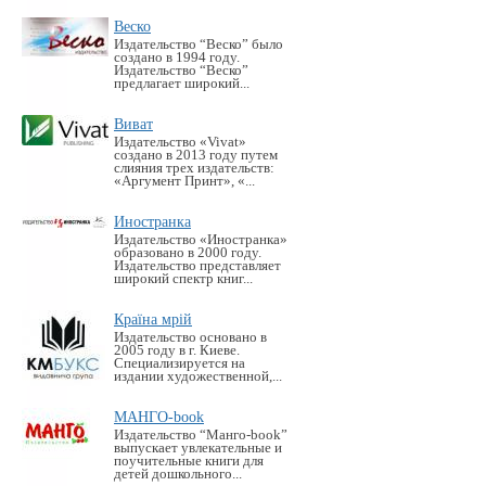
Веско
Издательство “Веско” было
создано в 1994 году.
Издательство “Веско”
предлагает широкий...
Виват
Издательство «Vivat»
создано в 2013 году путем
слияния трех издательств:
«Аргумент Принт», «...
Иностранка
Издательство «Иностранка»
образовано в 2000 году.
Издательство представляет
широкий спектр книг...
Країна мрій
Издательство основано в
2005 году в г. Киеве.
Специализируется на
издании художественной,...
МАНГО-book
Издательство “Манго-book”
выпускает увлекательные и
поучительные книги для
детей дошкольного...