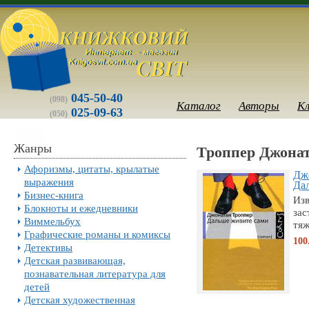
045-50-40
(098)
Каталог
Авторы
К
025-09-63
(050)
Жанры
Троппер Джона
Афоризмы, цитаты, крылатые
Дж
выражения
Дал
Бизнес-книга
Изв
Блокноты и ежедневники
зас
Виммельбух
тяж
Графические романы и комиксы
100
Детективы
Детская развивающая,
познавательная литература для
детей
Детская художественная