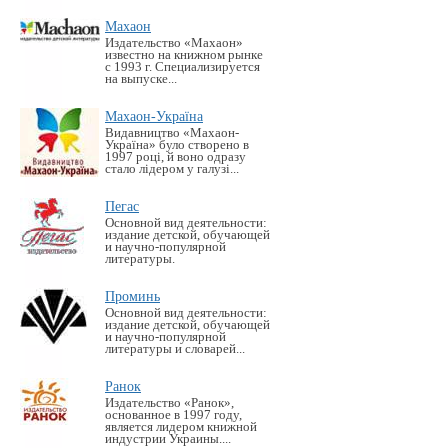
Махаон
Издательство «Махаон»
известно на книжном рынке
с 1993 г. Специализируется
на выпуске...
Махаон-Україна
Видавництво «Махаон-
Україна» було створено в
1997 році, й воно одразу
стало лідером у галузі...
Пегас
Основной вид деятельности:
издание детской, обучающей
и научно-популярной
литературы.
Проминь
Основной вид деятельности:
издание детской, обучающей
и научно-популярной
литературы и словарей...
Ранок
Издательство «Ранок»,
основанное в 1997 году,
является лидером книжной
индустрии Украины....