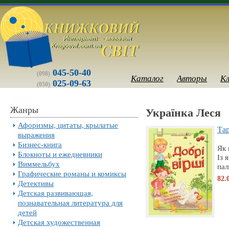
045-50-40
(098)
Каталог
Авторы
К
025-09-63
(050)
Жанры
Українка Леся
Афоризмы, цитаты, крылатые
Тар
выражения
Бизнес-книга
Як 
Блокноты и ежедневники
Із 
Виммельбух
пал
Графические романы и комиксы
82.
Детективы
Детская развивающая,
познавательная литература для
детей
Детская художественная