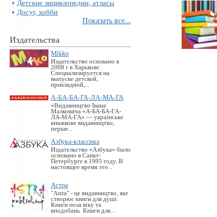
Детские энциклопедии, атласы
Досуг, хобби
Показать все...
Издательства
Mikko
Издательство основано в
2008 г в Харькове.
Специализируется на
выпуске детской,
прикладной,...
А-БА-БА-ГА-ЛА-МА-ГА
«Видавництво Івана
Малковича «А-БА-БА-ГА-
ЛА-МА-ГА» — українське
книжкове видавництво,
перше...
Азбука-классика
Издательство «Азбука» было
основано в Санкт-
Петербурге в 1995 году. В
настоящее время это...
Астра
"Astra" - це видавництво, яке
створює книги для душі.
Книги поза віку та
вподобань. Книги для...