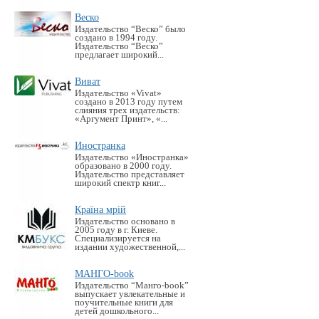
Веско
Издательство “Веско” было
создано в 1994 году.
Издательство “Веско”
предлагает широкий...
Виват
Издательство «Vivat»
создано в 2013 году путем
слияния трех издательств:
«Аргумент Принт», «...
Иностранка
Издательство «Иностранка»
образовано в 2000 году.
Издательство представляет
широкий спектр книг...
Країна мрій
Издательство основано в
2005 году в г. Киеве.
Специализируется на
издании художественной,...
МАНГО-book
Издательство “Манго-book”
выпускает увлекательные и
поучительные книги для
детей дошкольного...