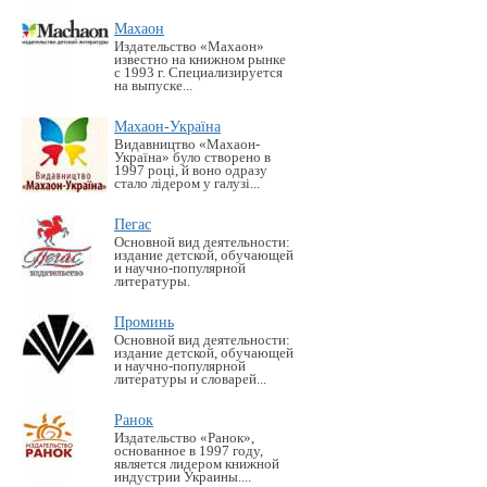
Махаон
Издательство «Махаон»
известно на книжном рынке
с 1993 г. Специализируется
на выпуске...
Махаон-Україна
Видавництво «Махаон-
Україна» було створено в
1997 році, й воно одразу
стало лідером у галузі...
Пегас
Основной вид деятельности:
издание детской, обучающей
и научно-популярной
литературы.
Проминь
Основной вид деятельности:
издание детской, обучающей
и научно-популярной
литературы и словарей...
Ранок
Издательство «Ранок»,
основанное в 1997 году,
является лидером книжной
индустрии Украины....