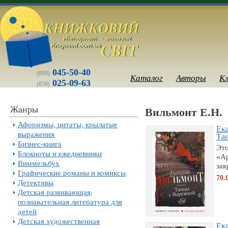
045-50-40
(098)
Каталог
Авторы
К
025-09-63
(050)
Жанры
Вильмонт Е.Н.
Афоризмы, цитаты, крылатые
Ек
выражения
Тан
Бизнес-книга
Это
Блокноты и ежедневники
«Ар
Виммельбух
зак
Графические романы и комиксы
70.
Детективы
Детская развивающая,
познавательная литература для
детей
Детская художественная
Ек