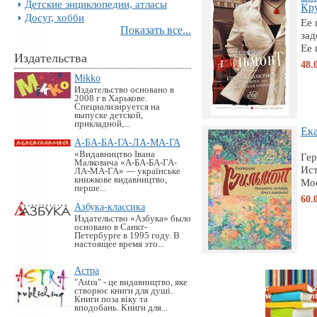
Детские энциклопедии, атласы
Кру
Досуг, хобби
Ее 
Показать все...
зад
Ее 
Издательства
48.
Mikko
Издательство основано в
2008 г в Харькове.
Специализируется на
выпуске детской,
прикладной,...
Ека
А-БА-БА-ГА-ЛА-МА-ГА
«Видавництво Івана
Гер
Малковича «А-БА-БА-ГА-
Ист
ЛА-МА-ГА» — українське
книжкове видавництво,
Мос
перше...
60.
Азбука-классика
Издательство «Азбука» было
основано в Санкт-
Петербурге в 1995 году. В
настоящее время это...
Астра
"Astra" - це видавництво, яке
створює книги для душі.
Книги поза віку та
вподобань. Книги для...