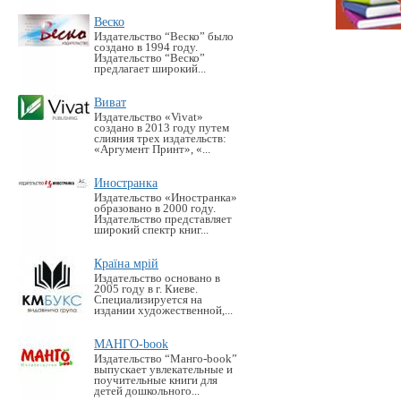
Веско
Издательство “Веско” было
создано в 1994 году.
Издательство “Веско”
предлагает широкий...
Виват
Издательство «Vivat»
создано в 2013 году путем
слияния трех издательств:
«Аргумент Принт», «...
Иностранка
Издательство «Иностранка»
образовано в 2000 году.
Издательство представляет
широкий спектр книг...
Країна мрій
Издательство основано в
2005 году в г. Киеве.
Специализируется на
издании художественной,...
МАНГО-book
Издательство “Манго-book”
выпускает увлекательные и
поучительные книги для
детей дошкольного...