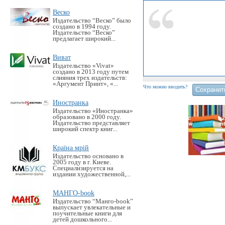
Веско
Издательство “Веско” было
создано в 1994 году.
Издательство “Веско”
предлагает широкий...
Виват
Издательство «Vivat»
создано в 2013 году путем
слияния трех издательств:
«Аргумент Принт», «...
Что можно вводить?
Иностранка
Издательство «Иностранка»
образовано в 2000 году.
Издательство представляет
широкий спектр книг...
Країна мрій
Издательство основано в
2005 году в г. Киеве.
Специализируется на
издании художественной,...
МАНГО-book
Издательство “Манго-book”
выпускает увлекательные и
поучительные книги для
детей дошкольного...