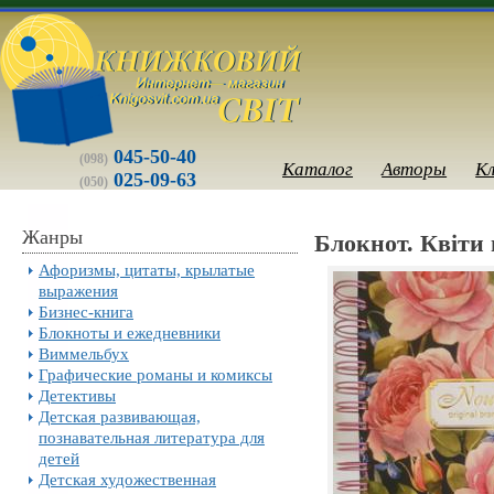
045-50-40
(098)
Каталог
Авторы
К
025-09-63
(050)
Жанры
Блокнот. Квiти 
Афоризмы, цитаты, крылатые
выражения
Бизнес-книга
Блокноты и ежедневники
Виммельбух
Графические романы и комиксы
Детективы
Детская развивающая,
познавательная литература для
детей
Детская художественная