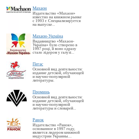
Махаон
Издательство «Махаон»
известно на книжном рынке
с 1993 г. Специализируется
на выпуске...
Махаон-Україна
Видавництво «Махаон-
Україна» було створено в
1997 році, й воно одразу
стало лідером у галузі...
Пегас
Основной вид деятельности:
издание детской, обучающей
и научно-популярной
литературы.
Проминь
Основной вид деятельности:
издание детской, обучающей
и научно-популярной
литературы и словарей...
Ранок
Издательство «Ранок»,
основанное в 1997 году,
является лидером книжной
индустрии Украины....