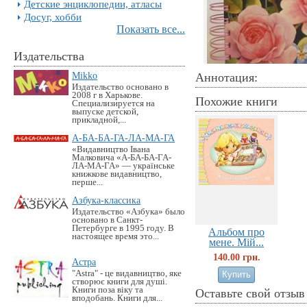
Детские энциклопедии, атласы
Досуг, хобби
Показать все...
Издательства
Mikko
Аннотация:
Издательство основано в
2008 г в Харькове.
Похожие книги
Специализируется на
выпуске детской,
прикладной,...
А-БА-БА-ГА-ЛА-МА-ГА
«Видавництво Івана
Малковича «А-БА-БА-ГА-
ЛА-МА-ГА» — українське
книжкове видавництво,
перше...
Азбука-классика
Издательство «Азбука» было
основано в Санкт-
Петербурге в 1995 году. В
Альбом про
настоящее время это...
мене. Мій...
140.00 грн.
Астра
"Astra" - це видавництво, яке
створює книги для душі.
Книги поза віку та
Оставьте свой отзыв
вподобань. Книги для...