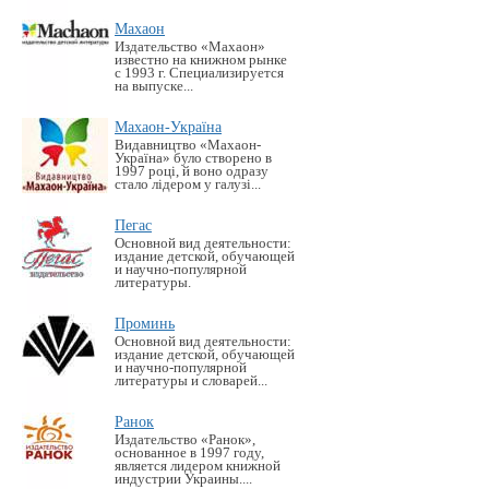
Махаон
Издательство «Махаон»
известно на книжном рынке
с 1993 г. Специализируется
на выпуске...
Махаон-Україна
Видавництво «Махаон-
Україна» було створено в
1997 році, й воно одразу
стало лідером у галузі...
Пегас
Основной вид деятельности:
издание детской, обучающей
и научно-популярной
литературы.
Проминь
Основной вид деятельности:
издание детской, обучающей
и научно-популярной
литературы и словарей...
Ранок
Издательство «Ранок»,
основанное в 1997 году,
является лидером книжной
индустрии Украины....