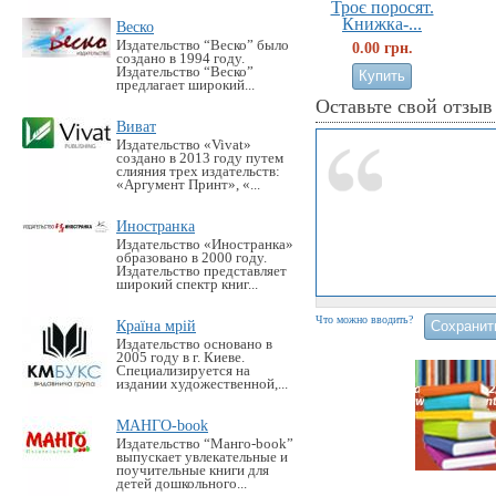
Троє поросят.
Книжка-...
Веско
Издательство “Веско” было
0.00 грн.
создано в 1994 году.
Издательство “Веско”
предлагает широкий...
Оставьте свой отзыв
Виват
Издательство «Vivat»
создано в 2013 году путем
слияния трех издательств:
«Аргумент Принт», «...
Иностранка
Издательство «Иностранка»
образовано в 2000 году.
Издательство представляет
широкий спектр книг...
Что можно вводить?
Країна мрій
Издательство основано в
2005 году в г. Киеве.
Специализируется на
издании художественной,...
МАНГО-book
Издательство “Манго-book”
выпускает увлекательные и
поучительные книги для
детей дошкольного...