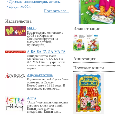
Детские энциклопедии, атласы
Досуг, хобби
Показать все...
Издательства
Иллюстрации
Mikko
Издательство основано в
2008 г в Харькове.
Специализируется на
выпуске детской,
прикладной,...
А-БА-БА-ГА-ЛА-МА-ГА
«Видавництво Івана
Аннотация:
Малковича «А-БА-БА-ГА-
ЛА-МА-ГА» — українське
книжкове видавництво,
Похожие книги
перше...
Азбука-классика
Издательство «Азбука» было
основано в Санкт-
Петербурге в 1995 году. В
настоящее время это...
Астра
"Astra" - це видавництво, яке
створює книги для душі.
Книги поза віку та
вподобань. Книги для...