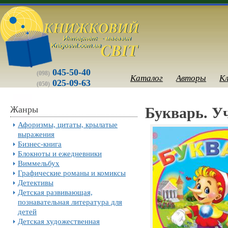
045-50-40
(098)
Каталог
Авторы
К
025-09-63
(050)
Жанры
Букварь. 
Афоризмы, цитаты, крылатые
выражения
Бизнес-книга
Блокноты и ежедневники
Виммельбух
Графические романы и комиксы
Детективы
Детская развивающая,
познавательная литература для
детей
Детская художественная