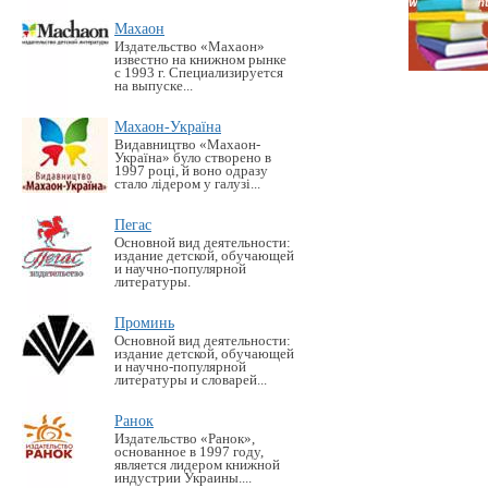
Махаон
Издательство «Махаон»
известно на книжном рынке
с 1993 г. Специализируется
на выпуске...
Махаон-Україна
Видавництво «Махаон-
Україна» було створено в
1997 році, й воно одразу
стало лідером у галузі...
Пегас
Основной вид деятельности:
издание детской, обучающей
и научно-популярной
литературы.
Проминь
Основной вид деятельности:
издание детской, обучающей
и научно-популярной
литературы и словарей...
Ранок
Издательство «Ранок»,
основанное в 1997 году,
является лидером книжной
индустрии Украины....