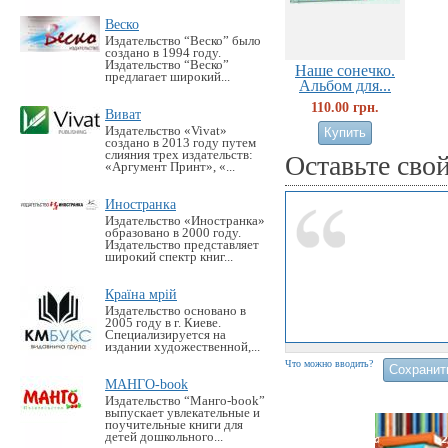
Веско
Издательство “Веско” было
создано в 1994 году.
Издательство “Веско”
Наше сонечко.
предлагает широкий...
Альбом для...
110.00 грн.
Виват
Издательство «Vivat»
создано в 2013 году путем
слияния трех издательств:
Оставьте сво
«Аргумент Принт», «...
Иностранка
Издательство «Иностранка»
образовано в 2000 году.
Издательство представляет
широкий спектр книг...
Країна мрій
Издательство основано в
2005 году в г. Киеве.
Специализируется на
издании художественной,...
Что можно вводить?
МАНГО-book
Издательство “Манго-book”
выпускает увлекательные и
поучительные книги для
детей дошкольного...