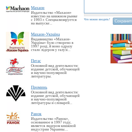
Махаон
Издательство «Махаон»
известно на книжном рынке
с 1993 г. Специализируется
Что можно вводить?
на выпуске...
Махаон-Україна
Видавництво «Махаон-
Україна» було створено в
1997 році, й воно одразу
стало лідером у галузі...
Пегас
Основной вид деятельности:
издание детской, обучающей
и научно-популярной
литературы.
Проминь
Основной вид деятельности:
издание детской, обучающей
и научно-популярной
литературы и словарей...
Ранок
Издательство «Ранок»,
основанное в 1997 году,
является лидером книжной
индустрии Украины....