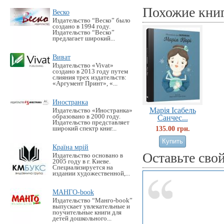
Похожие кни
Веско
Издательство “Веско” было
создано в 1994 году.
Издательство “Веско”
предлагает широкий...
Виват
Издательство «Vivat»
создано в 2013 году путем
слияния трех издательств:
«Аргумент Принт», «...
Иностранка
Марія Ісабель
Издательство «Иностранка»
образовано в 2000 году.
Санчес...
Издательство представляет
135.00 грн.
широкий спектр книг...
Країна мрій
Оставьте сво
Издательство основано в
2005 году в г. Киеве.
Специализируется на
издании художественной,...
МАНГО-book
Издательство “Манго-book”
выпускает увлекательные и
поучительные книги для
детей дошкольного...