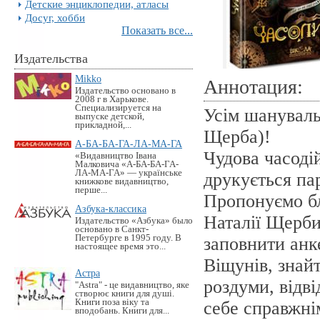
Детские энциклопедии, атласы
Досуг, хобби
Показать все...
Издательства
Mikko
Аннотация:
Издательство основано в
2008 г в Харькове.
Специализируется на
Усім шанувал
выпуске детской,
прикладной,...
Щерба)!
А-БА-БА-ГА-ЛА-МА-ГА
Чудова часоді
«Видавництво Івана
Малковича «А-БА-БА-ГА-
ЛА-МА-ГА» — українське
друкується пар
книжкове видавництво,
перше...
Пропонуємо б
Азбука-классика
Наталії Щерби
Издательство «Азбука» было
основано в Санкт-
Петербурге в 1995 году. В
заповнити анке
настоящее время это...
Віщунів, знайт
Астра
роздуми, відві
"Astra" - це видавництво, яке
створює книги для душі.
Книги поза віку та
себе справжні
вподобань. Книги для...