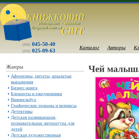
045-50-40
(098)
Каталог
Авторы
К
025-09-63
(050)
Жанры
Чей малыш.
Афоризмы, цитаты, крылатые
выражения
Бизнес-книга
Блокноты и ежедневники
Виммельбух
Графические романы и комиксы
Детективы
Детская развивающая,
познавательная литература для
детей
Детская художественная