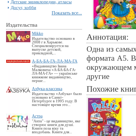
Детские энциклопедии, атласы
Досуг, хобби
Показать все...
Издательства
Mikko
Аннотация:
Издательство основано в
2008 г в Харькове.
Специализируется на
Одна из самых
выпуске детской,
прикладной,...
формата А5. В
А-БА-БА-ГА-ЛА-МА-ГА
окружающем ми
«Видавництво Івана
Малковича «А-БА-БА-ГА-
ЛА-МА-ГА» — українське
другие
книжкове видавництво,
перше...
Похожие кни
Азбука-классика
Издательство «Азбука» было
основано в Санкт-
Петербурге в 1995 году. В
настоящее время это...
Астра
"Astra" - це видавництво, яке
створює книги для душі.
Книги поза віку та
вподобань. Книги для...