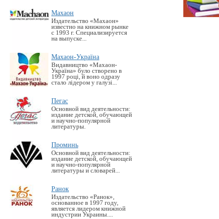
Махаон
Издательство «Махаон»
известно на книжном рынке
с 1993 г. Специализируется
на выпуске...
Махаон-Україна
Видавництво «Махаон-
Україна» було створено в
1997 році, й воно одразу
стало лідером у галузі...
Пегас
Основной вид деятельности:
издание детской, обучающей
и научно-популярной
литературы.
Проминь
Основной вид деятельности:
издание детской, обучающей
и научно-популярной
литературы и словарей...
Ранок
Издательство «Ранок»,
основанное в 1997 году,
является лидером книжной
индустрии Украины....