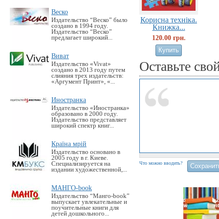
Веско
Корисна технiка.
Издательство “Веско” было
создано в 1994 году.
Книжка...
Издательство “Веско”
120.00 грн.
предлагает широкий...
Виват
Оставьте сво
Издательство «Vivat»
создано в 2013 году путем
слияния трех издательств:
«Аргумент Принт», «...
Иностранка
Издательство «Иностранка»
образовано в 2000 году.
Издательство представляет
широкий спектр книг...
Країна мрій
Издательство основано в
2005 году в г. Киеве.
Специализируется на
Что можно вводить?
издании художественной,...
МАНГО-book
Издательство “Манго-book”
выпускает увлекательные и
поучительные книги для
детей дошкольного...