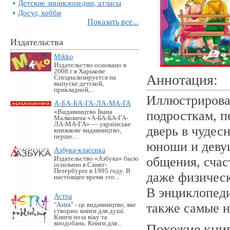
Детские энциклопедии, атласы
Досуг, хобби
Показать все...
Издательства
Mikko
Издательство основано в
2008 г в Харькове.
Аннотация:
Специализируется на
выпуске детской,
прикладной,...
Иллюстрирова
А-БА-БА-ГА-ЛА-МА-ГА
«Видавництво Івана
подросткам, п
Малковича «А-БА-БА-ГА-
ЛА-МА-ГА» — українське
дверь в чудес
книжкове видавництво,
перше...
юноши и деву
Азбука-классика
общения, счас
Издательство «Азбука» было
основано в Санкт-
Петербурге в 1995 году. В
даже физичес
настоящее время это...
В энциклопеди
Астра
также самые н
"Astra" - це видавництво, яке
створює книги для душі.
Книги поза віку та
вподобань. Книги для...
Похожие кни