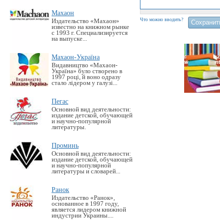
Махаон
Что можно вводить?
Издательство «Махаон»
известно на книжном рынке
с 1993 г. Специализируется
на выпуске...
Махаон-Україна
Видавництво «Махаон-
Україна» було створено в
1997 році, й воно одразу
стало лідером у галузі...
Пегас
Основной вид деятельности:
издание детской, обучающей
и научно-популярной
литературы.
Проминь
Основной вид деятельности:
издание детской, обучающей
и научно-популярной
литературы и словарей...
Ранок
Издательство «Ранок»,
основанное в 1997 году,
является лидером книжной
индустрии Украины....