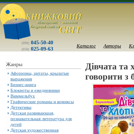
045-50-40
(098)
Каталог
Авторы
К
025-09-63
(050)
Жанры
Дівчата та 
Афоризмы, цитаты, крылатые
говорити з 
выражения
Бизнес-книга
Блокноты и ежедневники
Виммельбух
Графические романы и комиксы
Детективы
Детская развивающая,
познавательная литература для
детей
Детская художественная