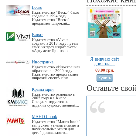
Веско
Издательство “Веско” было
создано в 1994 году.
Издательство “Веско”
предлагает широкий...
Виват
Издательство «Vivat»
создано в 2013 году путем
слияния трех издательств:
«Аргумент Принт», «...
Я вивчаю світ
Иностранка
довкола....
Издательство «Иностранка»
69.00 грн.
образовано в 2000 году.
Издательство представляет
широкий спектр книг...
Оставьте сво
Країна мрій
Издательство основано в
2005 году в г. Киеве.
Специализируется на
издании художественной,...
МАНГО-book
Издательство “Манго-book”
выпускает увлекательные и
поучительные книги для
детей дошкольного...