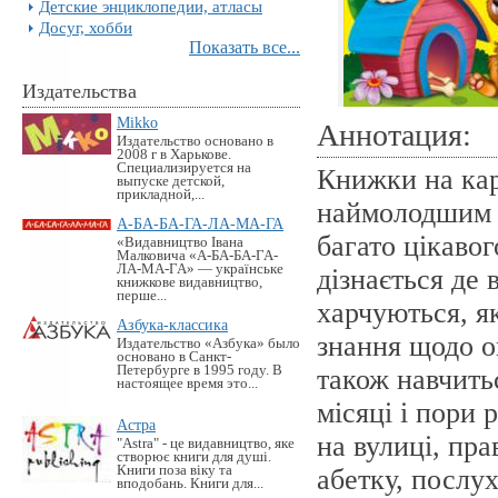
Детские энциклопедии, атласы
Досуг, хобби
Показать все...
Издательства
Mikko
Аннотация:
Издательство основано в
2008 г в Харькове.
Специализируется на
Книжки на кар
выпуске детской,
прикладной,...
наймолодшим ч
А-БА-БА-ГА-ЛА-МА-ГА
багато цікавог
«Видавництво Івана
Малковича «А-БА-БА-ГА-
ЛА-МА-ГА» — українське
дізнається де
книжкове видавництво,
перше...
харчуються, як
Азбука-классика
знання щодо ов
Издательство «Азбука» было
основано в Санкт-
Петербурге в 1995 году. В
також навчить
настоящее время это...
місяці і пори 
Астра
на вулиці, пра
"Astra" - це видавництво, яке
створює книги для душі.
Книги поза віку та
абетку, послух
вподобань. Книги для...