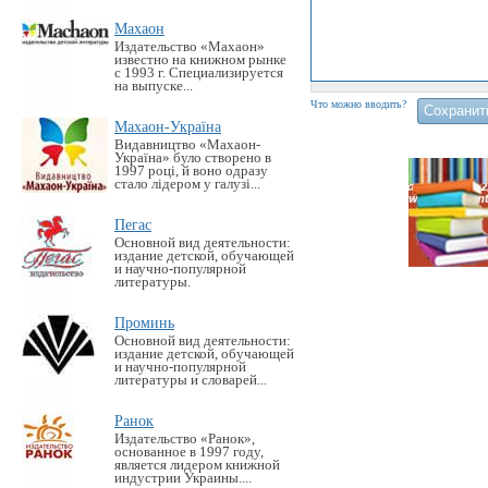
Махаон
Издательство «Махаон»
известно на книжном рынке
с 1993 г. Специализируется
на выпуске...
Что можно вводить?
Махаон-Україна
Видавництво «Махаон-
Україна» було створено в
1997 році, й воно одразу
стало лідером у галузі...
Пегас
Основной вид деятельности:
издание детской, обучающей
и научно-популярной
литературы.
Проминь
Основной вид деятельности:
издание детской, обучающей
и научно-популярной
литературы и словарей...
Ранок
Издательство «Ранок»,
основанное в 1997 году,
является лидером книжной
индустрии Украины....