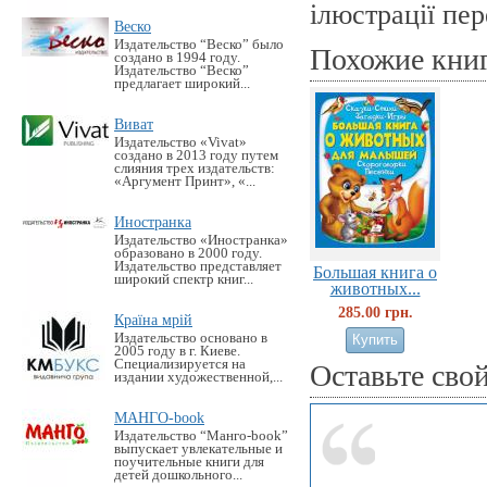
ілюстрації пер
Веско
Издательство “Веско” было
Похожие кни
создано в 1994 году.
Издательство “Веско”
предлагает широкий...
Виват
Издательство «Vivat»
создано в 2013 году путем
слияния трех издательств:
«Аргумент Принт», «...
Иностранка
Издательство «Иностранка»
образовано в 2000 году.
Издательство представляет
Большая книга о
широкий спектр книг...
животных...
285.00 грн.
Країна мрій
Издательство основано в
2005 году в г. Киеве.
Специализируется на
Оставьте сво
издании художественной,...
МАНГО-book
Издательство “Манго-book”
выпускает увлекательные и
поучительные книги для
детей дошкольного...