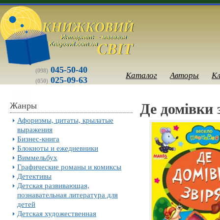
045-50-40
(098)
Каталог
Авторы
К
025-09-63
(050)
Жанры
Де домiвки 
Афоризмы, цитаты, крылатые
выражения
Бизнес-книга
Блокноты и ежедневники
Виммельбух
Графические романы и комиксы
Детективы
Детская развивающая,
познавательная литература для
детей
Детская художественная