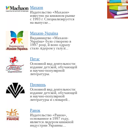
Махаон
Издательство «Махаон»
известно на книжном рынке
с 1993 г. Специализируется
на выпуске...
Махаон-Україна
Видавництво «Махаон-
Україна» було створено в
1997 році, й воно одразу
стало лідером у галузі...
Пегас
Основной вид деятельности:
издание детской, обучающей
и научно-популярной
литературы.
Проминь
Основной вид деятельности:
издание детской, обучающей
и научно-популярной
литературы и словарей...
Ранок
Издательство «Ранок»,
основанное в 1997 году,
является лидером книжной
индустрии Украины....