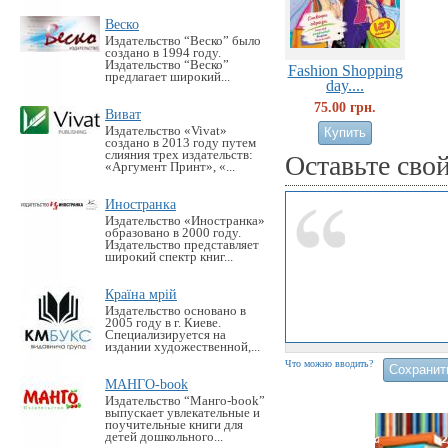
Веско
Издательство “Веско” было
создано в 1994 году.
Издательство “Веско”
Fashion Shopping
предлагает широкий...
day....
75.00 грн.
Виват
Издательство «Vivat»
создано в 2013 году путем
слияния трех издательств:
Оставьте сво
«Аргумент Принт», «...
Иностранка
Издательство «Иностранка»
образовано в 2000 году.
Издательство представляет
широкий спектр книг...
Країна мрій
Издательство основано в
2005 году в г. Киеве.
Специализируется на
издании художественной,...
Что можно вводить?
МАНГО-book
Издательство “Манго-book”
выпускает увлекательные и
поучительные книги для
детей дошкольного...