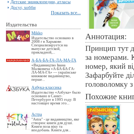
Детские энциклопедии, атласы
Досуг, хобби
Показать все...
Издательства
Mikko
Аннотация:
Издательство основано в
2008 г в Харькове.
Специализируется на
Принцип тут д
выпуске детской,
прикладной,...
за номерами. 
А-БА-БА-ГА-ЛА-МА-ГА
номер, який ві
«Видавництво Івана
Малковича «А-БА-БА-ГА-
ЛА-МА-ГА» — українське
Зафарбуйте ді
книжкове видавництво,
перше...
головоломку з 
Азбука-классика
Издательство «Азбука» было
Похожие кни
основано в Санкт-
Петербурге в 1995 году. В
настоящее время это...
Астра
"Astra" - це видавництво, яке
створює книги для душі.
Книги поза віку та
вподобань. Книги для...