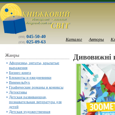
045-50-40
(098)
Каталог
Авторы
К
025-09-63
(050)
Жанры
Дивовижні п
Афоризмы, цитаты, крылатые
выражения
Бизнес-книга
Блокноты и ежедневники
Виммельбух
Графические романы и комиксы
Детективы
Детская развивающая,
познавательная литература для
детей
Детская художественная