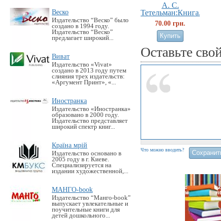
А. С.
Веско
Тетельман:Книга...
Издательство “Веско” было
70.00 грн.
создано в 1994 году.
Издательство “Веско”
предлагает широкий...
Оставьте сво
Виват
Издательство «Vivat»
создано в 2013 году путем
слияния трех издательств:
«Аргумент Принт», «...
Иностранка
Издательство «Иностранка»
образовано в 2000 году.
Издательство представляет
широкий спектр книг...
Країна мрій
Что можно вводить?
Издательство основано в
2005 году в г. Киеве.
Специализируется на
издании художественной,...
МАНГО-book
Издательство “Манго-book”
выпускает увлекательные и
поучительные книги для
детей дошкольного...