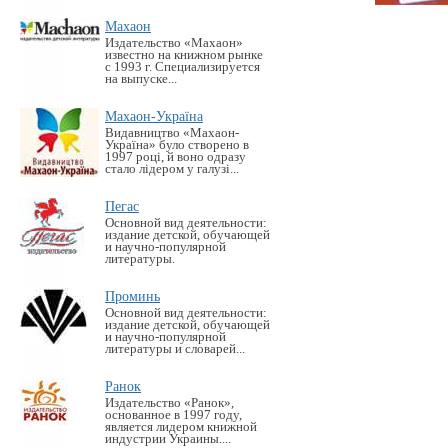
Махаон
Издательство «Махаон»
известно на книжном рынке
с 1993 г. Специализируется
на выпуске...
Махаон-Україна
Видавництво «Махаон-
Україна» було створено в
1997 році, й воно одразу
стало лідером у галузі...
Пегас
Основной вид деятельности:
издание детской, обучающей
и научно-популярной
литературы.
Проминь
Основной вид деятельности:
издание детской, обучающей
и научно-популярной
литературы и словарей...
Ранок
Издательство «Ранок»,
основанное в 1997 году,
является лидером книжной
индустрии Украины....