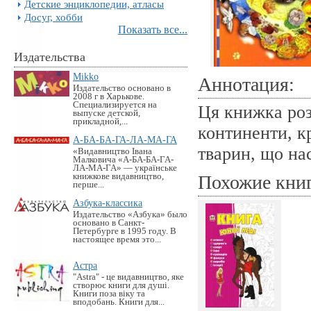
Детские энциклопедии, атласы
Досуг, хобби
Показать все...
Издательства
Mikko
Аннотация:
Издательство основано в
2008 г в Харькове.
Специализируется на
Ця книжка роз
выпуске детской,
прикладной,...
континенти, к
А-БА-БА-ГА-ЛА-МА-ГА
тварин, що на
«Видавництво Івана
Малковича «А-БА-БА-ГА-
ЛА-МА-ГА» — українське
книжкове видавництво,
Похожие кни
перше...
Азбука-классика
Издательство «Азбука» было
основано в Санкт-
Петербурге в 1995 году. В
настоящее время это...
Астра
"Astra" - це видавництво, яке
створює книги для душі.
Книги поза віку та
вподобань. Книги для...