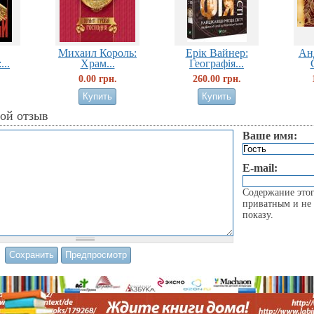
Михаил Король:
Ерік Вайнер:
Ан
...
Храм...
Географія...
0.00 грн.
260.00 грн.
вой отзыв
Ваше имя:
E-mail:
Содержание этог
приватным и не 
показу.