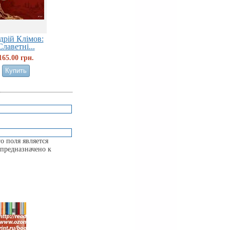
дрiй Клiмов:
Славетні...
165.00 грн.
о поля является
предназначено к