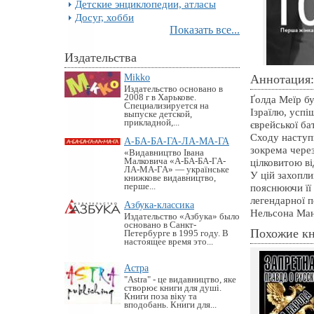
Детские энциклопедии, атласы
Досуг, хобби
Показать все...
Издательства
Mikko
Аннотация:
Издательство основано в
2008 г в Харькове.
Ґолда Меїр бу
Специализируется на
Ізраїлю, успі
выпуске детской,
прикладной,...
єврейської ба
Сходу наступ
А-БА-БА-ГА-ЛА-МА-ГА
зокрема чере
«Видавництво Івана
Малковича «А-БА-БА-ГА-
цілковитою ві
ЛА-МА-ГА» — українське
У цій захопли
книжкове видавництво,
перше...
пояснюючи її 
легендарної 
Азбука-классика
Нельсона Манд
Издательство «Азбука» было
основано в Санкт-
Похожие к
Петербурге в 1995 году. В
настоящее время это...
Астра
"Astra" - це видавництво, яке
створює книги для душі.
Книги поза віку та
вподобань. Книги для...