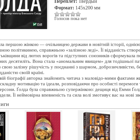
Переплет:
Твердый
Формат:
145х200 мм
Голосов пока нет
ла першою жінкою — очільницею держави в новітній історії, однією 
шною політикинею, справжньою «залізною леді». Її відданість створ
тьківщини від лютих ворогів та підступних союзників сформувала п
них десятиліть. Вона стала «аномальним явищем» для тодішньої пат
з свою залізну рішучість у поєднанні з шармом, доброзичливістю, 
дданістю своїй країні.
вій біографії авторка знайомить читача з маловідо-мими фактами ж
складну мотивацію та ідеали, розповідаючи про особисті перемоги 
персони. Ґолда була справжньою супержінкою: дещиця від Емми Ґол
ели. Її неймовірна впевненість та сила волі змотивує вас на нові з
ниги