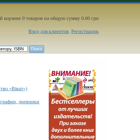
й корзине 0 товаров на общую сумму 0.00 грн
Вход для клиентов
.
Регистрация
.
тво «Вiват»)
графии, дневники