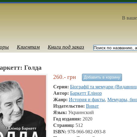
В ваше
оры
Клиентам
Книги под заказ
аркетт: Голда
260.-
грн
Серия:
Біографії та мемуари (Видавниц
Автор:
Баркетт Елiнор
Жанр:
История и факты
,
Мемуары, био
Издательство:
Виват
Язык:
Украинский
Год издания:
2020
Страниц:
512
ISBN:
978-966-982-093-8