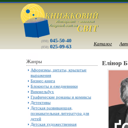
045-50-40
(098)
Каталог
Авт
025-09-63
(050)
Жанры
Елiнор Б
Афоризмы, цитаты, крылатые
выражения
Бизнес-книга
Блокноты и ежедневники
Виммельбух
Графические романы и комиксы
Детективы
Детская развивающая,
познавательная литература для
детей
Детская художественная