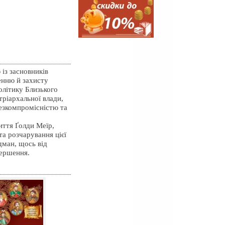
із засновників
енню й захисту
олітику Близького
ріархальної влади,
безкомпромісністю та
иття Ґолди Меїр,
та розчарування цієї
дман, щось від
вершення.