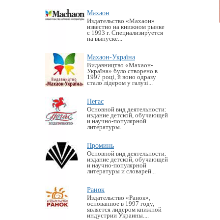
Махаон
Издательство «Махаон»
известно на книжном рынке
с 1993 г. Специализируется
на выпуске...
Махаон-Україна
Видавництво «Махаон-
Україна» було створено в
1997 році, й воно одразу
стало лідером у галузі...
Пегас
Основной вид деятельности:
издание детской, обучающей
и научно-популярной
литературы.
Проминь
Основной вид деятельности:
издание детской, обучающей
и научно-популярной
литературы и словарей...
Ранок
Издательство «Ранок»,
основанное в 1997 году,
является лидером книжной
индустрии Украины....