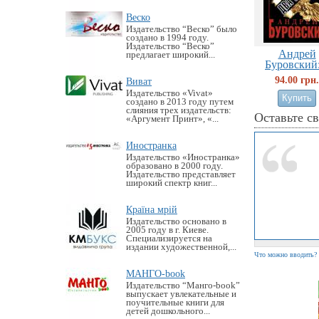
Веско
Издательство “Веско” было
создано в 1994 году.
Издательство “Веско”
Андрей
предлагает широкий...
Буровский:
94.00 грн.
Виват
Издательство «Vivat»
создано в 2013 году путем
слияния трех издательств:
Оставьте с
«Аргумент Принт», «...
Иностранка
Издательство «Иностранка»
образовано в 2000 году.
Издательство представляет
широкий спектр книг...
Країна мрій
Издательство основано в
2005 году в г. Киеве.
Специализируется на
издании художественной,...
Что можно вводить?
МАНГО-book
Издательство “Манго-book”
выпускает увлекательные и
поучительные книги для
детей дошкольного...