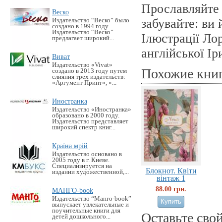
Прославляйте 
Веско
забувайте: ви 
Издательство “Веско” было
создано в 1994 году.
Издательство “Веско”
Ілюстрації Ло
предлагает широкий...
англійської І
Виват
Издательство «Vivat»
Похожие кни
создано в 2013 году путем
слияния трех издательств:
«Аргумент Принт», «...
Иностранка
Издательство «Иностранка»
образовано в 2000 году.
Издательство представляет
широкий спектр книг...
Країна мрій
Издательство основано в
2005 году в г. Киеве.
Специализируется на
Блокнот. Квiти
издании художественной,...
вiнтаж 1
88.00 грн.
МАНГО-book
Издательство “Манго-book”
выпускает увлекательные и
поучительные книги для
Оставьте сво
детей дошкольного...