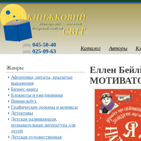
045-50-40
(098)
Каталог
Авторы
К
025-09-63
(050)
Жанры
Еллен Бейлі
Афоризмы, цитаты, крылатые
МОТИВАТО
выражения
Бизнес-книга
Блокноты и ежедневники
Виммельбух
Графические романы и комиксы
Детективы
Детская развивающая,
познавательная литература для
детей
Детская художественная