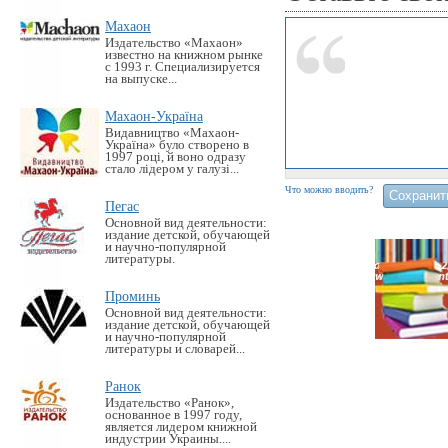
Махаон
Издательство «Махаон»
известно на книжном рынке
с 1993 г. Специализируется
на выпуске...
Махаон-Україна
Видавництво «Махаон-
Україна» було створено в
1997 році, й воно одразу
стало лідером у галузі...
Что можно вводить?
Пегас
Основной вид деятельности:
издание детской, обучающей
и научно-популярной
литературы.
Проминь
Основной вид деятельности:
издание детской, обучающей
и научно-популярной
литературы и словарей...
Ранок
Издательство «Ранок»,
основанное в 1997 году,
является лидером книжной
индустрии Украины....