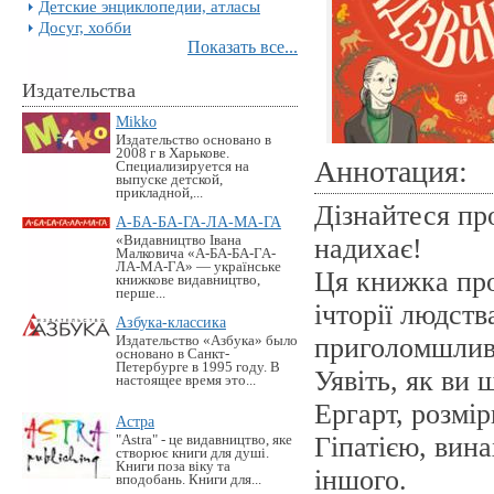
Детские энциклопедии, атласы
Досуг, хобби
Показать все...
Издательства
Mikko
Издательство основано в
2008 г в Харькове.
Аннотация:
Специализируется на
выпуске детской,
прикладной,...
Дізнайтеся пр
А-БА-БА-ГА-ЛА-МА-ГА
«Видавництво Івана
надихає!
Малковича «А-БА-БА-ГА-
ЛА-МА-ГА» — українське
Ця книжка пр
книжкове видавництво,
перше...
ічторії людств
Азбука-классика
приголомшливі
Издательство «Азбука» было
основано в Санкт-
Петербурге в 1995 году. В
Уявіть, як ви
настоящее время это...
Ергарт, розмі
Астра
Гіпатією, вина
"Astra" - це видавництво, яке
створює книги для душі.
Книги поза віку та
іншого.
вподобань. Книги для...