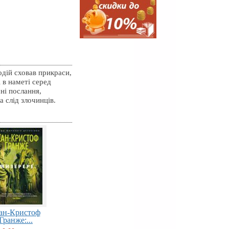
одій сховав прикраси,
 в наметі серед
ні послання,
 слід злочинців.
ан-Кристоф
Гранже:...