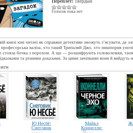
Переплет:
Твердый
Голосов пока нет
вій книзі юні читачі як справжні детективи зможуть з’ясувати, де зл
 професорська валіза, хто такий Трипалий Джо, хто нишпорив уночі
де стояла бочка з порохом. А ще — розшифрують головоломки, таєм
ідказками та різними доказами. За цими зачіпками вони й вийдуть на
ниги
:
Ю Несбё:
Майкл
Ж
Снеговик
Коннелли:
Черное...