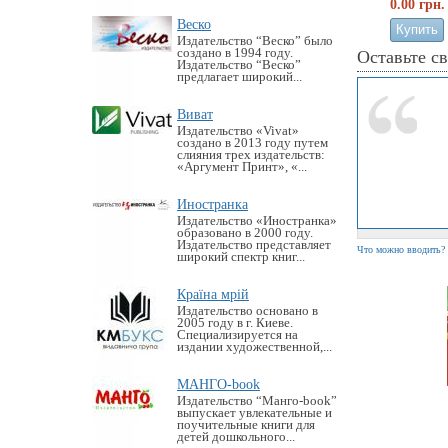
0.00 грн.
Веско
Издательство “Веско” было
создано в 1994 году.
Оставьте с
Издательство “Веско”
предлагает широкий...
Виват
Издательство «Vivat»
создано в 2013 году путем
слияния трех издательств:
«Аргумент Принт», «...
Иностранка
Издательство «Иностранка»
образовано в 2000 году.
Издательство представляет
Что можно вводить?
широкий спектр книг...
Країна мрій
Издательство основано в
2005 году в г. Киеве.
Специализируется на
издании художественной,...
МАНГО-book
Издательство “Манго-book”
выпускает увлекательные и
поучительные книги для
детей дошкольного...