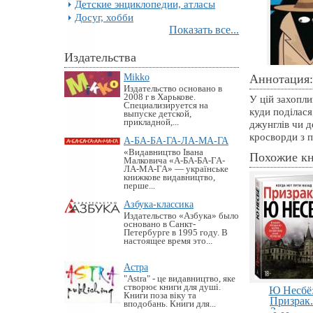
Детские энциклопедии, атласы
Досуг, хобби
Показать все...
Издательства
Mikko
Аннотация:
Издательство основано в
2008 г в Харькове.
У цій захопли
Специализируется на
куди поділася
выпуске детской,
прикладной,...
джунглів чи 
кросворди з п
А-БА-БА-ГА-ЛА-МА-ГА
«Видавництво Івана
Похожие к
Малковича «А-БА-БА-ГА-
ЛА-МА-ГА» — українське
книжкове видавництво,
перше...
Азбука-классика
Издательство «Азбука» было
основано в Санкт-
Петербурге в 1995 году. В
настоящее время это...
Астра
"Astra" - це видавництво, яке
створює книги для душі.
Ю Несбё
Книги поза віку та
Призрак.
вподобань. Книги для...
Звезды...