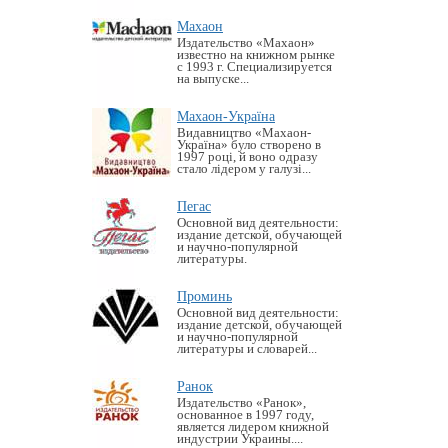
Махаон
Издательство «Махаон»
известно на книжном рынке
с 1993 г. Специализируется
на выпуске...
Махаон-Україна
Видавництво «Махаон-
Україна» було створено в
1997 році, й воно одразу
стало лідером у галузі...
Пегас
Основной вид деятельности:
издание детской, обучающей
и научно-популярной
литературы.
Проминь
Основной вид деятельности:
издание детской, обучающей
и научно-популярной
литературы и словарей...
Ранок
Издательство «Ранок»,
основанное в 1997 году,
является лидером книжной
индустрии Украины....