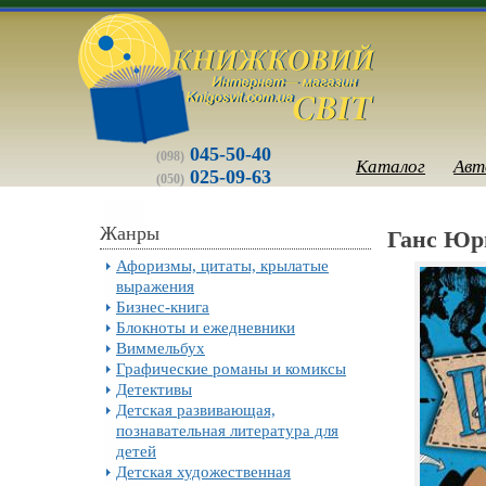
045-50-40
(098)
Каталог
Авт
025-09-63
(050)
Жанры
Ганс Юрг
Афоризмы, цитаты, крылатые
выражения
Бизнес-книга
Блокноты и ежедневники
Виммельбух
Графические романы и комиксы
Детективы
Детская развивающая,
познавательная литература для
детей
Детская художественная