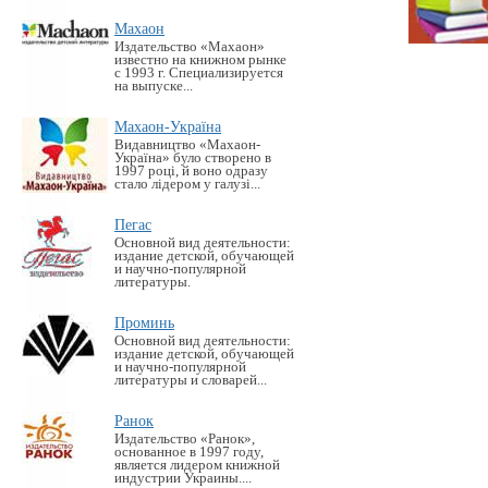
Махаон
Издательство «Махаон»
известно на книжном рынке
с 1993 г. Специализируется
на выпуске...
Махаон-Україна
Видавництво «Махаон-
Україна» було створено в
1997 році, й воно одразу
стало лідером у галузі...
Пегас
Основной вид деятельности:
издание детской, обучающей
и научно-популярной
литературы.
Проминь
Основной вид деятельности:
издание детской, обучающей
и научно-популярной
литературы и словарей...
Ранок
Издательство «Ранок»,
основанное в 1997 году,
является лидером книжной
индустрии Украины....