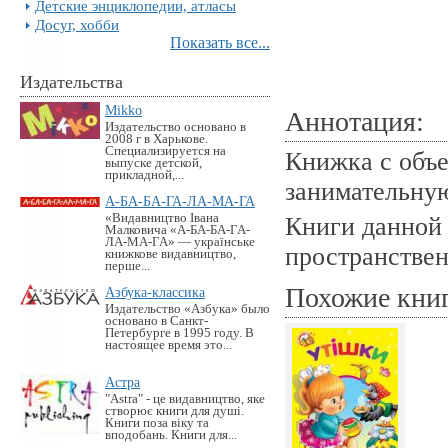
Детские энциклопедии, атласы
Досуг, хобби
Показать все...
Издательства
Mikko
Аннотация:
Издательство основано в
2008 г в Харькове.
Специализируется на
Книжка с объ
выпуске детской,
прикладной,...
занимательную
А-БА-БА-ГА-ЛА-МА-ГА
«Видавництво Івана
Книги данной 
Малковича «А-БА-БА-ГА-
ЛА-МА-ГА» — українське
пространствен
книжкове видавництво,
перше...
Похожие кни
Азбука-классика
Издательство «Азбука» было
основано в Санкт-
Петербурге в 1995 году. В
настоящее время это...
Астра
"Astra" - це видавництво, яке
створює книги для душі.
Книги поза віку та
вподобань. Книги для...