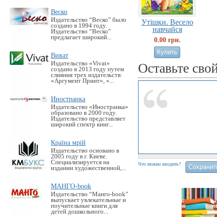
Веско
Издательство “Веско” было
Утішки. Весело
создано в 1994 году.
навчайся
Издательство “Веско”
предлагает широкий...
0.00 грн.
Виват
Издательство «Vivat»
Оставьте сво
создано в 2013 году путем
слияния трех издательств:
«Аргумент Принт», «...
Иностранка
Издательство «Иностранка»
образовано в 2000 году.
Издательство представляет
широкий спектр книг...
Країна мрій
Издательство основано в
2005 году в г. Киеве.
Специализируется на
Что можно вводить?
издании художественной,...
МАНГО-book
Издательство “Манго-book”
выпускает увлекательные и
поучительные книги для
детей дошкольного...