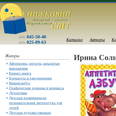
045-50-40
(098)
Каталог
Авторы
К
025-09-63
(050)
Жанры
Ирина Солн
Афоризмы, цитаты, крылатые
выражения
Бизнес-книга
Блокноты и ежедневники
Виммельбух
Графические романы и комиксы
Детективы
Детская развивающая,
познавательная литература для
детей
Детская художественная