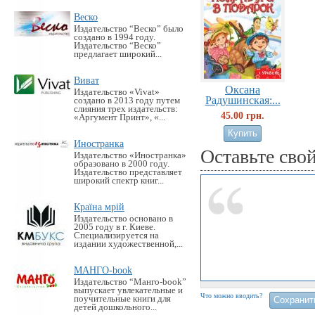
Веско
Издательство “Веско” было
создано в 1994 году.
Издательство “Веско”
предлагает широкий...
Виват
Оксана
Издательство «Vivat»
Радушинская:...
создано в 2013 году путем
слияния трех издательств:
45.00 грн.
«Аргумент Принт», «...
Иностранка
Оставьте сво
Издательство «Иностранка»
образовано в 2000 году.
Издательство представляет
широкий спектр книг...
Країна мрій
Издательство основано в
2005 году в г. Киеве.
Специализируется на
издании художественной,...
МАНГО-book
Издательство “Манго-book”
выпускает увлекательные и
Что можно вводить?
поучительные книги для
детей дошкольного...