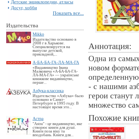
Детские энциклопедии, атласы
Досуг, хобби
Показать все...
Издательства
Mikko
Издательство основано в
2008 г в Харькове.
Аннотация:
Специализируется на
выпуске детской,
прикладной,...
Одна из самых
А-БА-БА-ГА-ЛА-МА-ГА
новом формате
«Видавництво Івана
Малковича «А-БА-БА-ГА-
определенную 
ЛА-МА-ГА» — українське
книжкове видавництво,
перше...
- c нашими аз
Азбука-классика
герои станут 
Издательство «Азбука» было
основано в Санкт-
множество са
Петербурге в 1995 году. В
настоящее время это...
Похожие кни
Астра
"Astra" - це видавництво, яке
створює книги для душі.
Книги поза віку та
вподобань. Книги для...