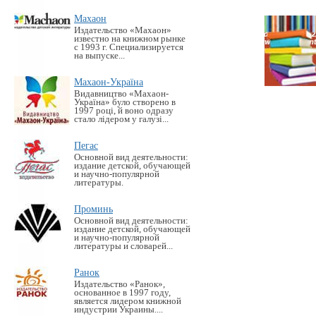
Махаон
Издательство «Махаон»
известно на книжном рынке
с 1993 г. Специализируется
на выпуске...
Махаон-Україна
Видавництво «Махаон-
Україна» було створено в
1997 році, й воно одразу
стало лідером у галузі...
Пегас
Основной вид деятельности:
издание детской, обучающей
и научно-популярной
литературы.
Проминь
Основной вид деятельности:
издание детской, обучающей
и научно-популярной
литературы и словарей...
Ранок
Издательство «Ранок»,
основанное в 1997 году,
является лидером книжной
индустрии Украины....