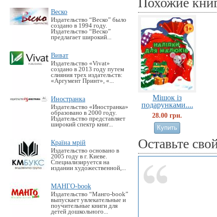
Похожие кни
Веско
Издательство “Веско” было
создано в 1994 году.
Издательство “Веско”
предлагает широкий...
Виват
Издательство «Vivat»
создано в 2013 году путем
слияния трех издательств:
«Аргумент Принт», «...
Мiшок iз
Иностранка
подарунками....
Издательство «Иностранка»
образовано в 2000 году.
28.00 грн.
Издательство представляет
широкий спектр книг...
Оставьте сво
Країна мрій
Издательство основано в
2005 году в г. Киеве.
Специализируется на
издании художественной,...
МАНГО-book
Издательство “Манго-book”
выпускает увлекательные и
поучительные книги для
детей дошкольного...