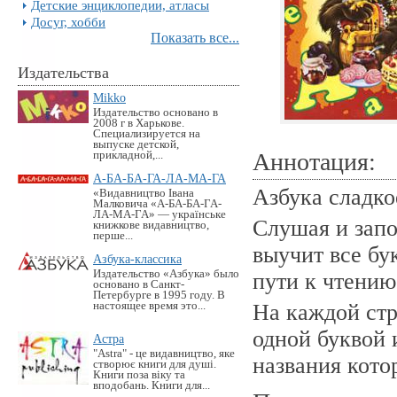
Детские энциклопедии, атласы
Досуг, хобби
Показать все...
Издательства
Mikko
Издательство основано в
2008 г в Харькове.
Специализируется на
выпуске детской,
Аннотация:
прикладной,...
А-БА-БА-ГА-ЛА-МА-ГА
Азбука сладко
«Видавництво Івана
Малковича «А-БА-БА-ГА-
ЛА-МА-ГА» — українське
Слушая и запо
книжкове видавництво,
перше...
выучит все бу
Азбука-классика
Издательство «Азбука» было
пути к чтению
основано в Санкт-
Петербурге в 1995 году. В
настоящее время это...
На каждой стр
одной буквой 
Астра
"Astra" - це видавництво, яке
названия кото
створює книги для душі.
Книги поза віку та
вподобань. Книги для...