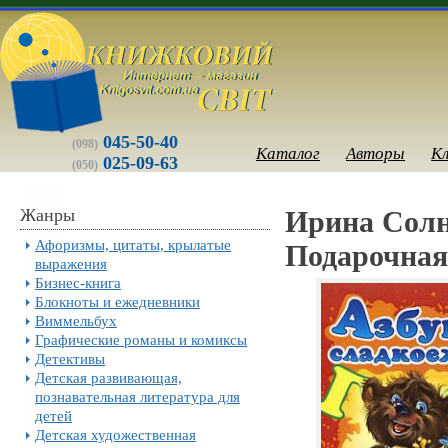
045-50-40
(098)
Каталог
Авторы
К
025-09-63
(050)
Жанры
Ирина Солн
Афоризмы, цитаты, крылатые
Подарочная
выражения
Бизнес-книга
Блокноты и ежедневники
Виммельбух
Графические романы и комиксы
Детективы
Детская развивающая,
познавательная литература для
детей
Детская художественная