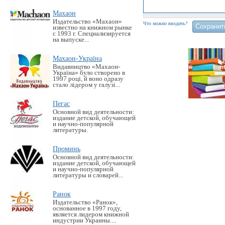
Махаон
Издательство «Махаон»
Что можно вводить?
известно на книжном рынке
с 1993 г. Специализируется
на выпуске...
Махаон-Україна
Видавництво «Махаон-
Україна» було створено в
1997 році, й воно одразу
стало лідером у галузі...
Пегас
Основной вид деятельности:
издание детской, обучающей
и научно-популярной
литературы.
Проминь
Основной вид деятельности:
издание детской, обучающей
и научно-популярной
литературы и словарей...
Ранок
Издательство «Ранок»,
основанное в 1997 году,
является лидером книжной
индустрии Украины....