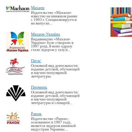
Махаон
Издательство «Махаон»
известно на книжном рынке
с 1993 г. Специализируется
на выпуске...
Махаон-Україна
Видавництво «Махаон-
Україна» було створено в
1997 році, й воно одразу
стало лідером у галузі...
Пегас
Основной вид деятельности:
издание детской, обучающей
и научно-популярной
литературы.
Проминь
Основной вид деятельности:
издание детской, обучающей
и научно-популярной
литературы и словарей...
Ранок
Издательство «Ранок»,
основанное в 1997 году,
является лидером книжной
индустрии Украины....