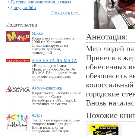
Детские энциклопедии, атласы
Досуг, хобби
Показать все...
Издательства
Mikko
Аннотация:
Издательство основано в
2008 г в Харькове.
Специализируется на
Мир людей па
выпуске детской,
прикладной,...
Принеся в жер
А-БА-БА-ГА-ЛА-МА-ГА
обнесенных вы
«Видавництво Івана
Малковича «А-БА-БА-ГА-
ЛА-МА-ГА» — українське
обезопасить в
книжкове видавництво,
перше...
колоссальный
Азбука-классика
городские сте
Издательство «Азбука» было
основано в Санкт-
Петербурге в 1995 году. В
Вновь началас
настоящее время это...
Похожие кни
Астра
"Astra" - це видавництво, яке
створює книги для душі.
Книги поза віку та
вподобань. Книги для...