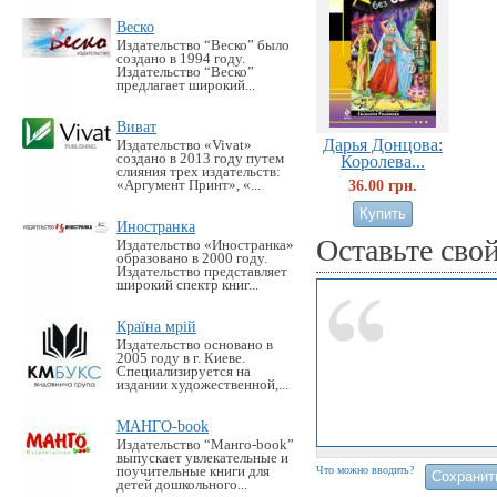
Веско
Издательство “Веско” было
создано в 1994 году.
Издательство “Веско”
предлагает широкий...
Виват
Дарья Донцова:
Издательство «Vivat»
создано в 2013 году путем
Королева...
слияния трех издательств:
36.00 грн.
«Аргумент Принт», «...
Иностранка
Оставьте сво
Издательство «Иностранка»
образовано в 2000 году.
Издательство представляет
широкий спектр книг...
Країна мрій
Издательство основано в
2005 году в г. Киеве.
Специализируется на
издании художественной,...
МАНГО-book
Издательство “Манго-book”
выпускает увлекательные и
поучительные книги для
Что можно вводить?
детей дошкольного...