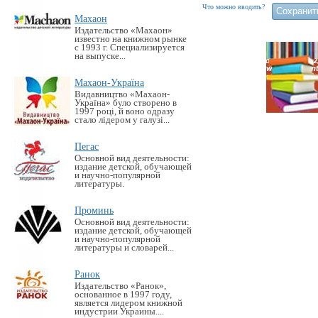
Что можно вводить?
Махаон
Издательство «Махаон»
известно на книжном рынке
с 1993 г. Специализируется
на выпуске...
Махаон-Україна
Видавництво «Махаон-
Україна» було створено в
1997 році, й воно одразу
стало лідером у галузі...
Пегас
Основной вид деятельности:
издание детской, обучающей
и научно-популярной
литературы.
Проминь
Основной вид деятельности:
издание детской, обучающей
и научно-популярной
литературы и словарей...
Ранок
Издательство «Ранок»,
основанное в 1997 году,
является лидером книжной
индустрии Украины....