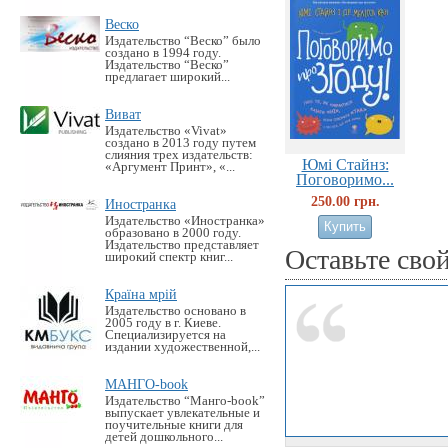
Веско
Издательство “Веско” было
создано в 1994 году.
Издательство “Веско”
предлагает широкий...
Виват
Издательство «Vivat»
создано в 2013 году путем
слияния трех издательств:
Юмi Стайнз:
«Аргумент Принт», «...
Поговоримо...
250.00 грн.
Иностранка
Издательство «Иностранка»
образовано в 2000 году.
Издательство представляет
Оставьте сво
широкий спектр книг...
Країна мрій
Издательство основано в
2005 году в г. Киеве.
Специализируется на
издании художественной,...
МАНГО-book
Издательство “Манго-book”
выпускает увлекательные и
поучительные книги для
детей дошкольного...