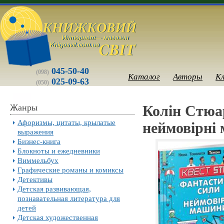
045-50-40
(098)
Каталог
Авторы
К
025-09-63
(050)
Жанры
Колін Стюар
Афоризмы, цитаты, крылатые
неймовірні
выражения
Бизнес-книга
Блокноты и ежедневники
Виммельбух
Графические романы и комиксы
Детективы
Детская развивающая,
познавательная литература для
детей
Детская художественная