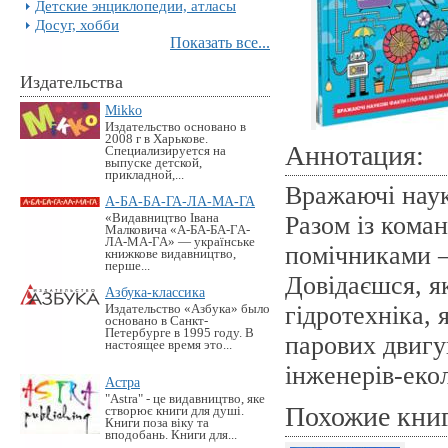
Детские энциклопедии, атласы
Досуг, хобби
Показать все...
Издательства
Mikko
Издательство основано в
2008 г в Харькове.
Аннотация:
Специализируется на
выпуске детской,
прикладной,...
Вражаючі наук
А-БА-БА-ГА-ЛА-МА-ГА
«Видавництво Івана
Разом із кома
Малковича «А-БА-БА-ГА-
ЛА-МА-ГА» — українське
помічниками —
книжкове видавництво,
перше...
Довідаєшся, я
Азбука-классика
гідротехніка,
Издательство «Азбука» было
основано в Санкт-
Петербурге в 1995 году. В
парових двигу
настоящее время это...
інженерів-екол
Астра
"Astra" - це видавництво, яке
Похожие кни
створює книги для душі.
Книги поза віку та
вподобань. Книги для...