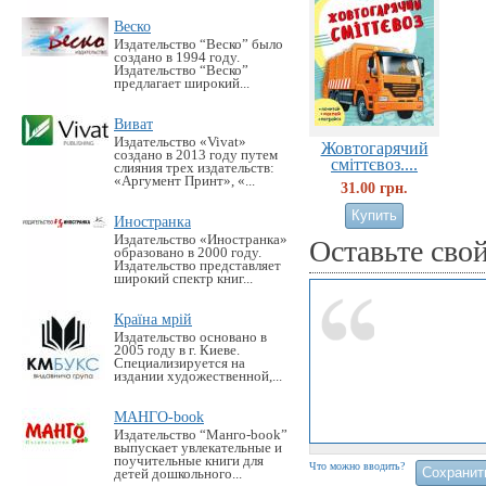
Веско
Издательство “Веско” было
создано в 1994 году.
Издательство “Веско”
предлагает широкий...
Виват
Издательство «Vivat»
Жовтогарячий
создано в 2013 году путем
сміттєвоз....
слияния трех издательств:
«Аргумент Принт», «...
31.00 грн.
Иностранка
Издательство «Иностранка»
Оставьте сво
образовано в 2000 году.
Издательство представляет
широкий спектр книг...
Країна мрій
Издательство основано в
2005 году в г. Киеве.
Специализируется на
издании художественной,...
МАНГО-book
Издательство “Манго-book”
выпускает увлекательные и
поучительные книги для
Что можно вводить?
детей дошкольного...