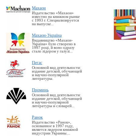
Махаон
Издательство «Махаон»
известно на книжном рынке
с 1993 г. Специализируется
на выпуске...
Махаон-Україна
Видавництво «Махаон-
Україна» було створено в
1997 році, й воно одразу
стало лідером у галузі...
Пегас
Основной вид деятельности:
издание детской, обучающей
и научно-популярной
литературы.
Проминь
Основной вид деятельности:
издание детской, обучающей
и научно-популярной
литературы и словарей...
Ранок
Издательство «Ранок»,
основанное в 1997 году,
является лидером книжной
индустрии Украины....