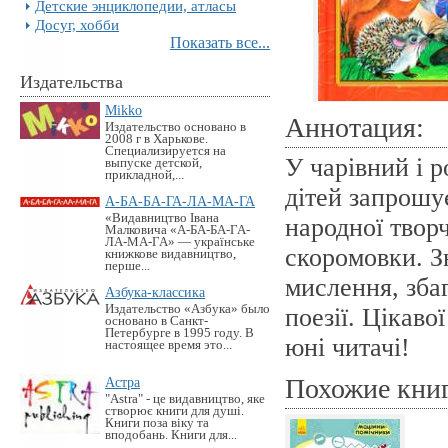
Детские энциклопедии, атласы
Досуг, хобби
Показать все...
Издательства
Mikko
Аннотация:
Издательство основано в
2008 г в Харькове.
Специализируется на
У чарівний і р
выпуске детской,
прикладной,...
дітей запрошу
А-БА-БА-ГА-ЛА-МА-ГА
«Видавництво Івана
народної творч
Малковича «А-БА-БА-ГА-
ЛА-МА-ГА» — українське
скоромовки. З
книжкове видавництво,
перше...
мислення, зба
Азбука-классика
Издательство «Азбука» было
поезії. Цікаво
основано в Санкт-
Петербурге в 1995 году. В
юні читачі!
настоящее время это...
Похожие кни
Астра
"Astra" - це видавництво, яке
створює книги для душі.
Книги поза віку та
вподобань. Книги для...