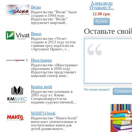
Александр
Веско
Пушкин:У...
Издательство “Веско” было
12.00 грн.
создано в 1994 году.
Издательство “Веско”
предлагает широкий...
Оставьте сво
Виват
Издательство «Vivat»
создано в 2013 году путем
слияния трех издательств:
«Аргумент Принт», «...
Иностранка
Издательство «Иностранка»
образовано в 2000 году.
Издательство представляет
широкий спектр книг...
Країна мрій
Что можно вводить?
Издательство основано в
2005 году в г. Киеве.
Специализируется на
издании художественной,...
МАНГО-book
Издательство “Манго-book”
выпускает увлекательные и
поучительные книги для
детей дошкольного...