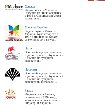
Махаон
Издательство «Махаон»
известно на книжном рынке
с 1993 г. Специализируется
на выпуске...
Махаон-Україна
Видавництво «Махаон-
Україна» було створено в
1997 році, й воно одразу
стало лідером у галузі...
Пегас
Основной вид деятельности:
издание детской, обучающей
и научно-популярной
литературы.
Проминь
Основной вид деятельности:
издание детской, обучающей
и научно-популярной
литературы и словарей...
Ранок
Издательство «Ранок»,
основанное в 1997 году,
является лидером книжной
индустрии Украины....