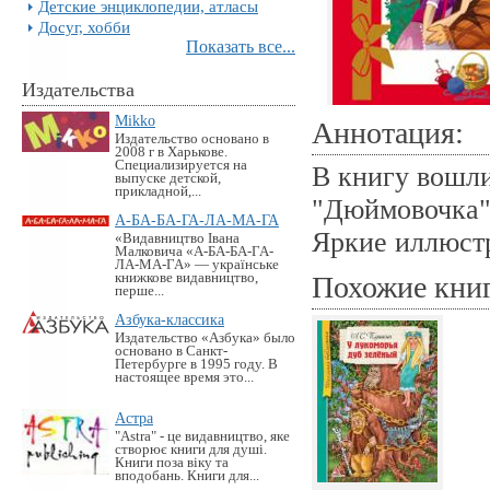
Детские энциклопедии, атласы
Досуг, хобби
Показать все...
Издательства
Mikko
Аннотация:
Издательство основано в
2008 г в Харькове.
Специализируется на
В книгу вошли
выпуске детской,
прикладной,...
"Дюймовочка",
А-БА-БА-ГА-ЛА-МА-ГА
Яркие иллюст
«Видавництво Івана
Малковича «А-БА-БА-ГА-
ЛА-МА-ГА» — українське
книжкове видавництво,
Похожие кни
перше...
Азбука-классика
Издательство «Азбука» было
основано в Санкт-
Петербурге в 1995 году. В
настоящее время это...
Астра
"Astra" - це видавництво, яке
створює книги для душі.
Книги поза віку та
вподобань. Книги для...