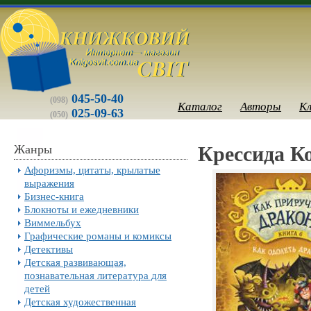
045-50-40
(098)
Каталог
Авторы
К
025-09-63
(050)
Жанры
Крессида Ко
Афоризмы, цитаты, крылатые
выражения
Бизнес-книга
Блокноты и ежедневники
Виммельбух
Графические романы и комиксы
Детективы
Детская развивающая,
познавательная литература для
детей
Детская художественная