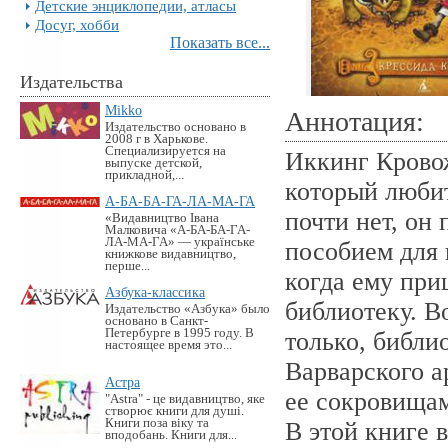
Детские энциклопедии, атласы
Досуг, хобби
Показать все...
Издательства
Mikko
Аннотация:
Издательство основано в
2008 г в Харькове.
Специализируется на
Иккинг Крово
выпуске детской,
прикладной,...
который любит
А-БА-БА-ГА-ЛА-МА-ГА
почти нет, он
«Видавництво Івана
Малковича «А-БА-БА-ГА-
ЛА-МА-ГА» — українське
пособием для 
книжкове видавництво,
перше...
когда ему пр
Азбука-классика
библиотеку. В
Издательство «Азбука» было
основано в Санкт-
Петербурге в 1995 году. В
только, библи
настоящее время это...
Варварского а
Астра
ее сокровищам
"Astra" - це видавництво, яке
створює книги для душі.
Книги поза віку та
В этой книге 
вподобань. Книги для...