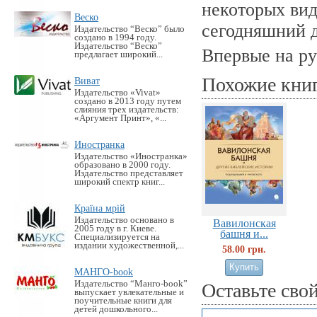
некоторых вид
Веско
сегодняшний д
Издательство “Веско” было
создано в 1994 году.
Издательство “Веско”
Впервые на ру
предлагает широкий...
Похожие кни
Виват
Издательство «Vivat»
создано в 2013 году путем
слияния трех издательств:
«Аргумент Принт», «...
Иностранка
Издательство «Иностранка»
образовано в 2000 году.
Издательство представляет
широкий спектр книг...
Країна мрій
Издательство основано в
Вавилонская
2005 году в г. Киеве.
башня и...
Специализируется на
издании художественной,...
58.00 грн.
МАНГО-book
Издательство “Манго-book”
Оставьте сво
выпускает увлекательные и
поучительные книги для
детей дошкольного...