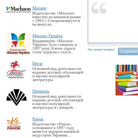
Махаон
Издательство «Махаон»
известно на книжном рынке
с 1993 г. Специализируется
на выпуске...
Махаон-Україна
Видавництво «Махаон-
Україна» було створено в
1997 році, й воно одразу
Что можно вводить?
стало лідером у галузі...
Пегас
Основной вид деятельности:
издание детской, обучающей
и научно-популярной
литературы.
Проминь
Основной вид деятельности:
издание детской, обучающей
и научно-популярной
литературы и словарей...
Ранок
Издательство «Ранок»,
основанное в 1997 году,
является лидером книжной
индустрии Украины....