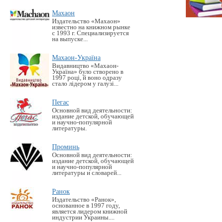
Махаон
Издательство «Махаон»
известно на книжном рынке
с 1993 г. Специализируется
на выпуске...
Махаон-Україна
Видавництво «Махаон-
Україна» було створено в
1997 році, й воно одразу
стало лідером у галузі...
Пегас
Основной вид деятельности:
издание детской, обучающей
и научно-популярной
литературы.
Проминь
Основной вид деятельности:
издание детской, обучающей
и научно-популярной
литературы и словарей...
Ранок
Издательство «Ранок»,
основанное в 1997 году,
является лидером книжной
индустрии Украины....