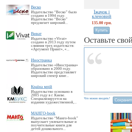
Веско
Їжачок і
Издательство “Веско” было
создано в 1994 году.
кленовий
Издательство “Веско”
листок...
135.00 грн.
предлагает широкий...
Виват
Оставьте сво
Издательство «Vivat»
создано в 2013 году путем
слияния трех издательств:
«Аргумент Принт», «...
Иностранка
Издательство «Иностранка»
образовано в 2000 году.
Издательство представляет
широкий спектр книг...
Країна мрій
Издательство основано в
2005 году в г. Киеве.
Специализируется на
Что можно вводить?
издании художественной,...
МАНГО-book
Издательство “Манго-book”
выпускает увлекательные и
поучительные книги для
детей дошкольного...