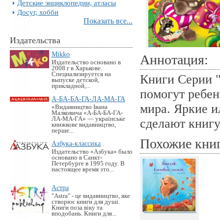
Детские энциклопедии, атласы
Досуг, хобби
Показать все...
Издательства
Mikko
Аннотация:
Издательство основано в
2008 г в Харькове.
Специализируется на
Книги Серии "
выпуске детской,
прикладной,...
помогут ребе
А-БА-БА-ГА-ЛА-МА-ГА
мира. Яркие 
«Видавництво Івана
Малковича «А-БА-БА-ГА-
ЛА-МА-ГА» — українське
сделают книг
книжкове видавництво,
перше...
Похожие кни
Азбука-классика
Издательство «Азбука» было
основано в Санкт-
Петербурге в 1995 году. В
настоящее время это...
Астра
"Astra" - це видавництво, яке
створює книги для душі.
Книги поза віку та
вподобань. Книги для...