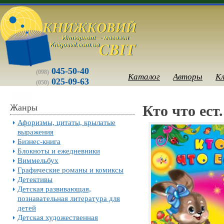
045-50-40
(098)
Каталог
Авторы
К
025-09-63
(050)
Жанры
Кто что ест
Афоризмы, цитаты, крылатые
выражения
Бизнес-книга
Блокноты и ежедневники
Виммельбух
Графические романы и комиксы
Детективы
Детская развивающая,
познавательная литература для
детей
Детская художественная