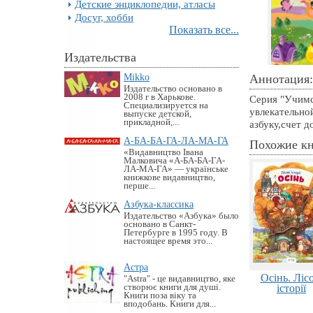
Детские энциклопедии, атласы
Досуг, хобби
Показать все...
Издательства
Mikko
Аннотация:
Издательство основано в
2008 г в Харькове.
Серия "Учимс
Специализируется на
увлекательно
выпуске детской,
прикладной,...
азбуку,счет 
А-БА-БА-ГА-ЛА-МА-ГА
Похожие к
«Видавництво Івана
Малковича «А-БА-БА-ГА-
ЛА-МА-ГА» — українське
книжкове видавництво,
перше...
Азбука-классика
Издательство «Азбука» было
основано в Санкт-
Петербурге в 1995 году. В
настоящее время это...
Астра
Осінь. Лісо
"Astra" - це видавництво, яке
створює книги для душі.
історії
Книги поза віку та
вподобань. Книги для...