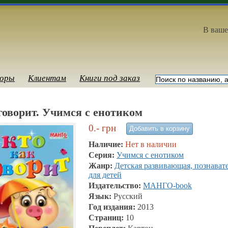
В ваше
оры
Клиентам
Книги под заказ
говорит. Учимся с енотиком
0.-
грн
Наличие:
Нет в наличии
Серия:
Учимся с енотиком
Жанр:
Детская развивающая, познават
для детей
Издательство:
МАНГО-book
Язык:
Русский
Год издания:
2013
Страниц:
10