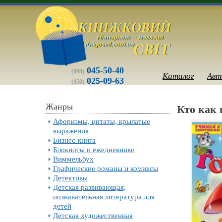
045-50-40
(098)
Каталог
Авт
025-09-63
(050)
Жанры
Кто как 
Афоризмы, цитаты, крылатые
выражения
Бизнес-книга
Блокноты и ежедневники
Виммельбух
Графические романы и комиксы
Детективы
Детская развивающая,
познавательная литература для
детей
Детская художественная