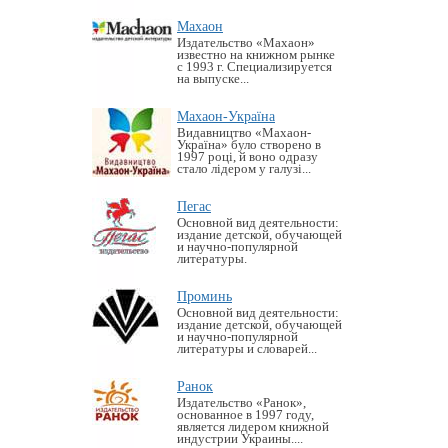
Махаон
Издательство «Махаон»
известно на книжном рынке
с 1993 г. Специализируется
на выпуске...
Махаон-Україна
Видавництво «Махаон-
Україна» було створено в
1997 році, й воно одразу
стало лідером у галузі...
Пегас
Основной вид деятельности:
издание детской, обучающей
и научно-популярной
литературы.
Проминь
Основной вид деятельности:
издание детской, обучающей
и научно-популярной
литературы и словарей...
Ранок
Издательство «Ранок»,
основанное в 1997 году,
является лидером книжной
индустрии Украины....