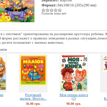
Переплет:
Картон
Формат:
84x108/16 (205х290 мм)
Голосов пока нет
я с енотиком" ориентированна на расширение кругозора ребенка. К
й форме расскажут о правилах поведения в разных ситуациях,пом
до десяти познакомят с жизнью животных.
ниги
ві
Розумний
Моя перша книга
малюк. Весело...
(2)
К
36.00 грн.
90.00 грн.