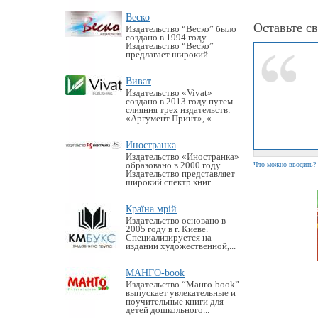
Веско
Оставьте с
Издательство “Веско” было
создано в 1994 году.
Издательство “Веско”
предлагает широкий...
Виват
Издательство «Vivat»
создано в 2013 году путем
слияния трех издательств:
«Аргумент Принт», «...
Иностранка
Издательство «Иностранка»
образовано в 2000 году.
Что можно вводить?
Издательство представляет
широкий спектр книг...
Країна мрій
Издательство основано в
2005 году в г. Киеве.
Специализируется на
издании художественной,...
МАНГО-book
Издательство “Манго-book”
выпускает увлекательные и
поучительные книги для
детей дошкольного...