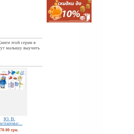
ниги этой серии в
огут малышу выучить
Ю. В.
аспарова:...
70.00 грн.