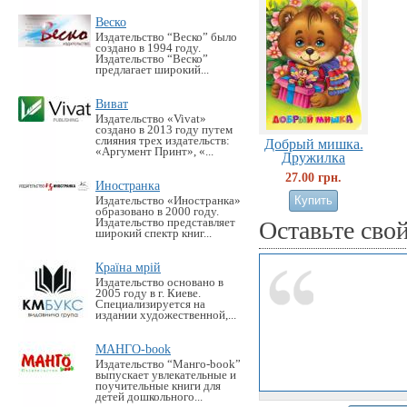
Веско
Издательство “Веско” было
создано в 1994 году.
Издательство “Веско”
предлагает широкий...
Виват
Издательство «Vivat»
создано в 2013 году путем
слияния трех издательств:
Добрый мишка.
«Аргумент Принт», «...
Дружилка
27.00 грн.
Иностранка
Издательство «Иностранка»
образовано в 2000 году.
Издательство представляет
Оставьте сво
широкий спектр книг...
Країна мрій
Издательство основано в
2005 году в г. Киеве.
Специализируется на
издании художественной,...
МАНГО-book
Издательство “Манго-book”
выпускает увлекательные и
поучительные книги для
детей дошкольного...