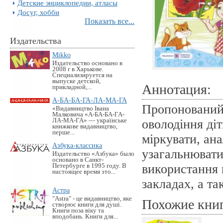
Детские энциклопедии, атласы
Досуг, хобби
Показать все...
Издательства
Mikko
Издательство основано в
2008 г в Харькове.
Специализируется на
выпуске детской,
Аннотация:
прикладной,...
А-БА-БА-ГА-ЛА-МА-ГА
Пропонований 
«Видавництво Івана
Малковича «А-БА-БА-ГА-
ЛА-МА-ГА» — українське
оволодіння ді
книжкове видавництво,
перше...
міркувати, ана
Азбука-классика
узагальнювати
Издательство «Азбука» было
основано в Санкт-
використання 
Петербурге в 1995 году. В
настоящее время это...
закладах, а та
Астра
"Astra" - це видавництво, яке
Похожие кни
створює книги для душі.
Книги поза віку та
вподобань. Книги для...