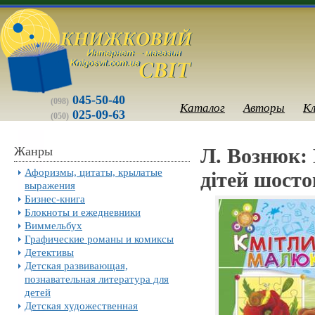
045-50-40
(098)
Каталог
Авторы
К
025-09-63
(050)
Жанры
Л. Вознюк:
Афоризмы, цитаты, крылатые
дітей шосто
выражения
Бизнес-книга
Блокноты и ежедневники
Виммельбух
Графические романы и комиксы
Детективы
Детская развивающая,
познавательная литература для
детей
Детская художественная