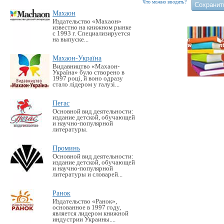
Что можно вводить?
Махаон
Издательство «Махаон»
известно на книжном рынке
с 1993 г. Специализируется
на выпуске...
Махаон-Україна
Видавництво «Махаон-
Україна» було створено в
1997 році, й воно одразу
стало лідером у галузі...
Пегас
Основной вид деятельности:
издание детской, обучающей
и научно-популярной
литературы.
Проминь
Основной вид деятельности:
издание детской, обучающей
и научно-популярной
литературы и словарей...
Ранок
Издательство «Ранок»,
основанное в 1997 году,
является лидером книжной
индустрии Украины....