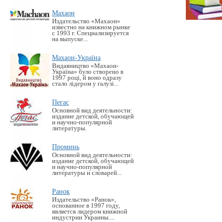
Махаон
Издательство «Махаон»
известно на книжном рынке
с 1993 г. Специализируется
на выпуске...
Махаон-Україна
Видавництво «Махаон-
Україна» було створено в
1997 році, й воно одразу
стало лідером у галузі...
Пегас
Основной вид деятельности:
издание детской, обучающей
и научно-популярной
литературы.
Проминь
Основной вид деятельности:
издание детской, обучающей
и научно-популярной
литературы и словарей...
Ранок
Издательство «Ранок»,
основанное в 1997 году,
является лидером книжной
индустрии Украины....