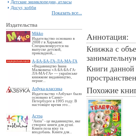
Детские энциклопедии, атласы
Досуг, хобби
Показать все...
Издательства
Mikko
Аннотация:
Издательство основано в
2008 г в Харькове.
Специализируется на
Книжка с объ
выпуске детской,
прикладной,...
занимательную
А-БА-БА-ГА-ЛА-МА-ГА
«Видавництво Івана
Книги данной 
Малковича «А-БА-БА-ГА-
ЛА-МА-ГА» — українське
пространствен
книжкове видавництво,
перше...
Похожие кни
Азбука-классика
Издательство «Азбука» было
основано в Санкт-
Петербурге в 1995 году. В
настоящее время это...
Астра
"Astra" - це видавництво, яке
створює книги для душі.
Книги поза віку та
вподобань. Книги для...