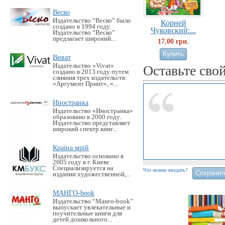
Веско
Издательство “Веско” было
Корней
создано в 1994 году.
Чуковский:...
Издательство “Веско”
предлагает широкий...
17.00 грн.
Виват
Издательство «Vivat»
Оставьте сво
создано в 2013 году путем
слияния трех издательств:
«Аргумент Принт», «...
Иностранка
Издательство «Иностранка»
образовано в 2000 году.
Издательство представляет
широкий спектр книг...
Країна мрій
Издательство основано в
2005 году в г. Киеве.
Специализируется на
Что можно вводить?
издании художественной,...
МАНГО-book
Издательство “Манго-book”
выпускает увлекательные и
поучительные книги для
детей дошкольного...