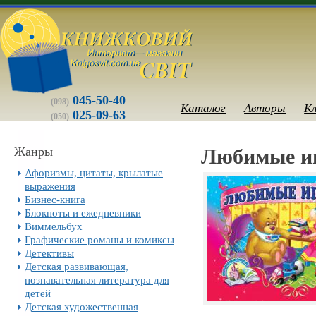
045-50-40
(098)
Каталог
Авторы
К
025-09-63
(050)
Жанры
Любимые и
Афоризмы, цитаты, крылатые
выражения
Бизнес-книга
Блокноты и ежедневники
Виммельбух
Графические романы и комиксы
Детективы
Детская развивающая,
познавательная литература для
детей
Детская художественная