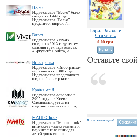
Веско
Издательство “Веско” было
создано в 1994 году.
Издательство “Веско”
предлагает широкий...
Борис Заходер:
Виват
Стихи и...
Издательство «Vivat»
0.00 грн.
создано в 2013 году путем
слияния трех издательств:
«Аргумент Принт», «...
Оставьте сво
Иностранка
Издательство «Иностранка»
образовано в 2000 году.
Издательство представляет
широкий спектр книг...
Країна мрій
Издательство основано в
2005 году в г. Киеве.
Специализируется на
издании художественной,...
МАНГО-book
Что можно вводить?
Издательство “Манго-book”
выпускает увлекательные и
поучительные книги для
детей дошкольного...