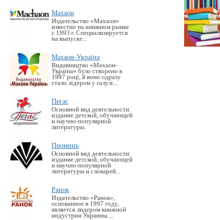
Махаон
Издательство «Махаон»
известно на книжном рынке
с 1993 г. Специализируется
на выпуске...
Махаон-Україна
Видавництво «Махаон-
Україна» було створено в
1997 році, й воно одразу
стало лідером у галузі...
Пегас
Основной вид деятельности:
издание детской, обучающей
и научно-популярной
литературы.
Проминь
Основной вид деятельности:
издание детской, обучающей
и научно-популярной
литературы и словарей...
Ранок
Издательство «Ранок»,
основанное в 1997 году,
является лидером книжной
индустрии Украины....