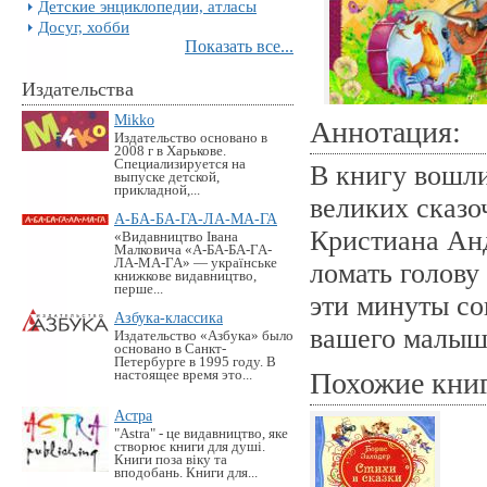
Детские энциклопедии, атласы
Досуг, хобби
Показать все...
Издательства
Mikko
Аннотация:
Издательство основано в
2008 г в Харькове.
Специализируется на
В книгу вошл
выпуске детской,
прикладной,...
великих сказо
А-БА-БА-ГА-ЛА-МА-ГА
Кристиана Анд
«Видавництво Івана
Малковича «А-БА-БА-ГА-
ЛА-МА-ГА» — українське
ломать голову 
книжкове видавництво,
перше...
эти минуты со
Азбука-классика
вашего малыш
Издательство «Азбука» было
основано в Санкт-
Петербурге в 1995 году. В
Похожие кни
настоящее время это...
Астра
"Astra" - це видавництво, яке
створює книги для душі.
Книги поза віку та
вподобань. Книги для...