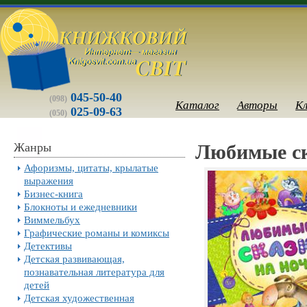
045-50-40
(098)
Каталог
Авторы
К
025-09-63
(050)
Жанры
Любимые ск
Афоризмы, цитаты, крылатые
выражения
Бизнес-книга
Блокноты и ежедневники
Виммельбух
Графические романы и комиксы
Детективы
Детская развивающая,
познавательная литература для
детей
Детская художественная