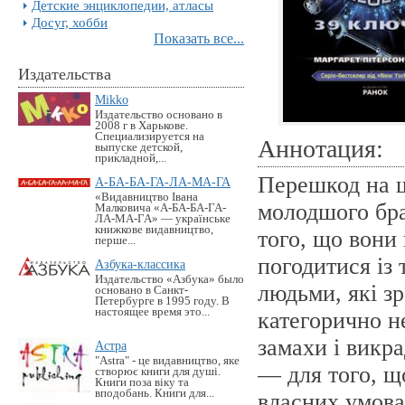
Детские энциклопедии, атласы
Досуг, хобби
Показать все...
Издательства
Mikko
Издательство основано в
2008 г в Харькове.
Специализируется на
Аннотация:
выпуске детской,
прикладной,...
Перешкод на ш
А-БА-БА-ГА-ЛА-МА-ГА
«Видавництво Івана
молодшого бра
Малковича «А-БА-БА-ГА-
ЛА-МА-ГА» — українське
книжкове видавництво,
того, що вони
перше...
погодитися із 
Азбука-классика
Издательство «Азбука» было
людьми, які зр
основано в Санкт-
Петербурге в 1995 году. В
настоящее время это...
категорично н
замахи і викра
Астра
"Astra" - це видавництво, яке
— для того, щ
створює книги для душі.
Книги поза віку та
вподобань. Книги для...
власних умова