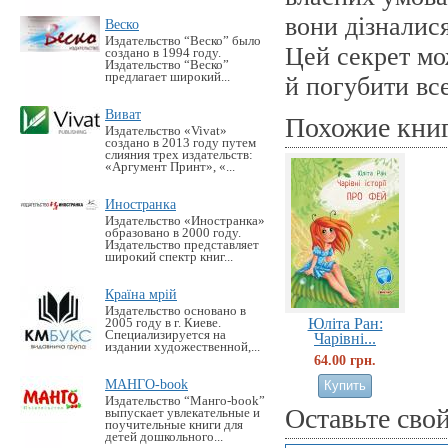
вони дізналис
Веско
Издательство “Веско” было
Цей секрет мо
создано в 1994 году.
Издательство “Веско”
предлагает широкий...
й погубити все
Виват
Похожие кни
Издательство «Vivat»
создано в 2013 году путем
слияния трех издательств:
«Аргумент Принт», «...
Иностранка
Издательство «Иностранка»
образовано в 2000 году.
Издательство представляет
широкий спектр книг...
Країна мрій
Издательство основано в
Юліта Ран:
2005 году в г. Киеве.
Специализируется на
Чарівні...
издании художественной,...
64.00 грн.
МАНГО-book
Издательство “Манго-book”
Оставьте сво
выпускает увлекательные и
поучительные книги для
детей дошкольного...