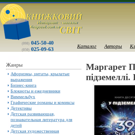
045-50-40
(098)
Каталог
Авторы
К
025-09-63
(050)
Жанры
Маргарет Пі
Афоризмы, цитаты, крылатые
підземеллі.
выражения
Бизнес-книга
Блокноты и ежедневники
Виммельбух
Графические романы и комиксы
Детективы
Детская развивающая,
познавательная литература для
детей
Детская художественная