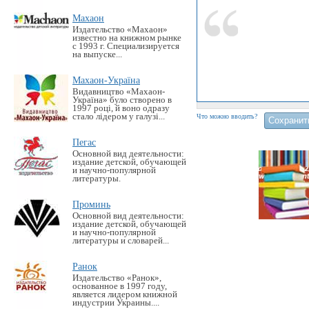
Махаон
Издательство «Махаон»
известно на книжном рынке
с 1993 г. Специализируется
на выпуске...
Махаон-Україна
Видавництво «Махаон-
Україна» було створено в
1997 році, й воно одразу
стало лідером у галузі...
Что можно вводить?
Пегас
Основной вид деятельности:
издание детской, обучающей
и научно-популярной
литературы.
Проминь
Основной вид деятельности:
издание детской, обучающей
и научно-популярной
литературы и словарей...
Ранок
Издательство «Ранок»,
основанное в 1997 году,
является лидером книжной
индустрии Украины....