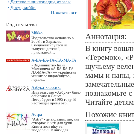
Детские энциклопедии, атласы
Досуг, хобби
Показать все...
Издательства
Mikko
Аннотация:
Издательство основано в
2008 г в Харькове.
Специализируется на
В книгу вошли
выпуске детской,
прикладной,...
«Теремок», «Р
А-БА-БА-ГА-ЛА-МА-ГА
щучьему велен
«Видавництво Івана
Малковича «А-БА-БА-ГА-
ЛА-МА-ГА» — українське
мамы и папы, 
книжкове видавництво,
перше...
замечательные
Азбука-классика
познакомьте 
Издательство «Азбука» было
основано в Санкт-
Петербурге в 1995 году. В
Читайте детям
настоящее время это...
Похожие кни
Астра
"Astra" - це видавництво, яке
створює книги для душі.
Книги поза віку та
вподобань. Книги для...