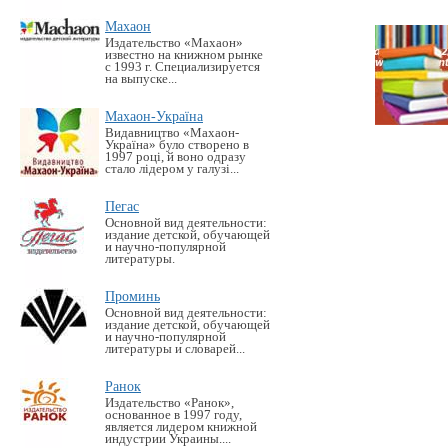
Махаон
Издательство «Махаон»
известно на книжном рынке
с 1993 г. Специализируется
на выпуске...
Махаон-Україна
Видавництво «Махаон-
Україна» було створено в
1997 році, й воно одразу
стало лідером у галузі...
Пегас
Основной вид деятельности:
издание детской, обучающей
и научно-популярной
литературы.
Проминь
Основной вид деятельности:
издание детской, обучающей
и научно-популярной
литературы и словарей...
Ранок
Издательство «Ранок»,
основанное в 1997 году,
является лидером книжной
индустрии Украины....