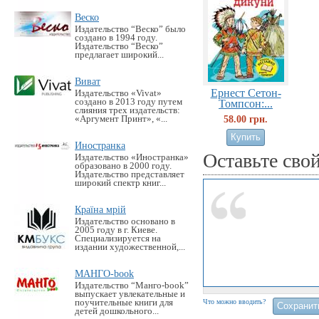
Веско
Издательство “Веско” было
создано в 1994 году.
Издательство “Веско”
предлагает широкий...
Виват
Ернест Сетон-
Издательство «Vivat»
создано в 2013 году путем
Томпсон:...
слияния трех издательств:
58.00 грн.
«Аргумент Принт», «...
Иностранка
Оставьте сво
Издательство «Иностранка»
образовано в 2000 году.
Издательство представляет
широкий спектр книг...
Країна мрій
Издательство основано в
2005 году в г. Киеве.
Специализируется на
издании художественной,...
МАНГО-book
Издательство “Манго-book”
выпускает увлекательные и
поучительные книги для
Что можно вводить?
детей дошкольного...