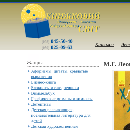
045-50-40
(098)
Каталог
Авт
025-09-63
(050)
Жанры
М.Г. Лео
Афоризмы, цитаты, крылатые
выражения
Бизнес-книга
Блокноты и ежедневники
Виммельбух
Графические романы и комиксы
Детективы
Детская развивающая,
познавательная литература для
детей
Детская художественная