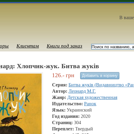
В ваше
оры
Клиентам
Книги под заказ
нард: Хлопчик-жук. Битва жуків
126.-
грн
Серия:
Битва жуків (Видавництво «Ра
Автор:
Леонард М.Г.
Жанр:
Детская художественная
Издательство:
Ранок
Язык:
Украинский
Год издания:
2020
Страниц:
304
Переплет:
Твердый