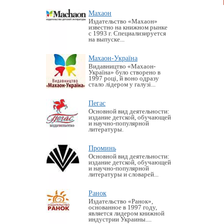
Махаон
Издательство «Махаон»
известно на книжном рынке
с 1993 г. Специализируется
на выпуске...
Махаон-Україна
Видавництво «Махаон-
Україна» було створено в
1997 році, й воно одразу
стало лідером у галузі...
Пегас
Основной вид деятельности:
издание детской, обучающей
и научно-популярной
литературы.
Проминь
Основной вид деятельности:
издание детской, обучающей
и научно-популярной
литературы и словарей...
Ранок
Издательство «Ранок»,
основанное в 1997 году,
является лидером книжной
индустрии Украины....