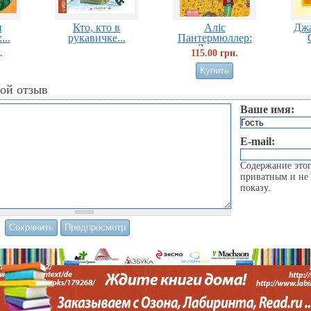
н
Кто, кто в
Аліс
Джа
...
рукавичке...
Пантермюллер:
Лотта...
.
115.00 грн.
вой отзыв
Ваше имя:
E-mail:
Содержание этог
приватным и не 
показу.