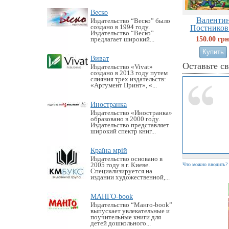
Веско
Валенти
Издательство “Веско” было
создано в 1994 году.
Постников:
Издательство “Веско”
150.00 грн
предлагает широкий...
Виват
Оставьте с
Издательство «Vivat»
создано в 2013 году путем
слияния трех издательств:
«Аргумент Принт», «...
Иностранка
Издательство «Иностранка»
образовано в 2000 году.
Издательство представляет
широкий спектр книг...
Країна мрій
Издательство основано в
2005 году в г. Киеве.
Что можно вводить?
Специализируется на
издании художественной,...
МАНГО-book
Издательство “Манго-book”
выпускает увлекательные и
поучительные книги для
детей дошкольного...