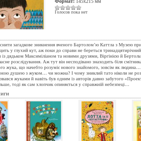
Формат:
145х215 мм
Голосов пока нет
снити загадкове зникнення вченого Бартолом’ю Каттла з Музею пр
дить у глухий кут, аж поки до справи не береться тринадцятирічний
м із дядьком Максиміліаном та новими друзями, Віргінією й Бертол
асне розслідування. Аж тут він несподівано знаходить біля смітник
ого жука, що начебто розуміє нового знайомого, зовсім як людина
еною душею з жуком… чи можна? І чому зниклий тато ніколи не роз
ювався жуками й навіть був одним із авторів давно забутого «Прое
ільше, тоді як сам хлопчик опиняється у справжній небезпеці…
ниги