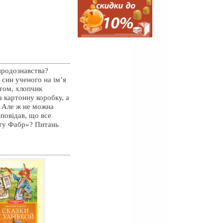
иродознавства?
 син ученого на ім’я
ьтом, хлопчик
а картонну коробку, а
… Але ж не можна
повідав, що все
кту Фабр»? Питань