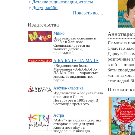
Детские энциклопедии, атласы
Досуг, хобби
Показать все...
Издательства
Mikko
Аннотация:
Издательство основано в
2008 г в Харькове.
Як можна поя
Специализируется на
Слідство захо
выпуске детской,
прикладной,...
Даркус. Разо
розпочинає вл
А-БА-БА-ГА-ЛА-МА-ГА
в ній — дивн
«Видавництво Івана
Малковича «А-БА-БА-ГА-
бути спорідн
ЛА-МА-ГА» — українське
життя захопл
книжкове видавництво,
перше...
стає дедалі б
Азбука-классика
Похожие к
Издательство «Азбука» было
основано в Санкт-
Петербурге в 1995 году. В
настоящее время это...
Астра
"Astra" - це видавництво, яке
створює книги для душі.
Книги поза віку та
вподобань. Книги для...