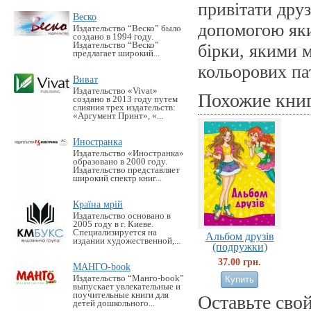
привітати друз
Веско
допомогою яки
Издательство “Веско” было
создано в 1994 году.
Издательство “Веско”
бірки, якими 
предлагает широкий...
кольорових пат
Виват
Издательство «Vivat»
Похожие кни
создано в 2013 году путем
слияния трех издательств:
«Аргумент Принт», «...
Иностранка
Издательство «Иностранка»
образовано в 2000 году.
Издательство представляет
широкий спектр книг...
Країна мрій
Издательство основано в
2005 году в г. Киеве.
Специализируется на
Альбом друзiв
издании художественной,...
(подружки)
37.00 грн.
МАНГО-book
Издательство “Манго-book”
выпускает увлекательные и
поучительные книги для
Оставьте сво
детей дошкольного...