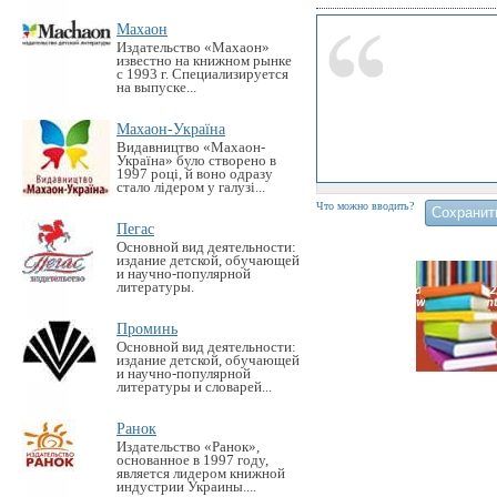
Махаон
Издательство «Махаон»
известно на книжном рынке
с 1993 г. Специализируется
на выпуске...
Махаон-Україна
Видавництво «Махаон-
Україна» було створено в
1997 році, й воно одразу
стало лідером у галузі...
Что можно вводить?
Пегас
Основной вид деятельности:
издание детской, обучающей
и научно-популярной
литературы.
Проминь
Основной вид деятельности:
издание детской, обучающей
и научно-популярной
литературы и словарей...
Ранок
Издательство «Ранок»,
основанное в 1997 году,
является лидером книжной
индустрии Украины....