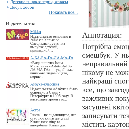
Детские энциклопедии, атласы
Досуг, хобби
Показать все...
Издательства
Mikko
Аннотация:
Издательство основано в
2008 г в Харькове.
Специализируется на
Потрібна емоц
выпуске детской,
прикладной,...
смешбук. У нь
А-БА-БА-ГА-ЛА-МА-ГА
неправильний 
«Видавництво Івана
Малковича «А-БА-БА-ГА-
ЛА-МА-ГА» — українське
нікому не мож
книжкове видавництво,
перше...
найкращі спог
Азбука-классика
все, що завгод
Издательство «Азбука» было
основано в Санкт-
Петербурге в 1995 году. В
важливих поку
настоящее время это...
засушені квіт
Астра
записувати те
"Astra" - це видавництво, яке
створює книги для душі.
Книги поза віку та
містить карто
вподобань. Книги для...