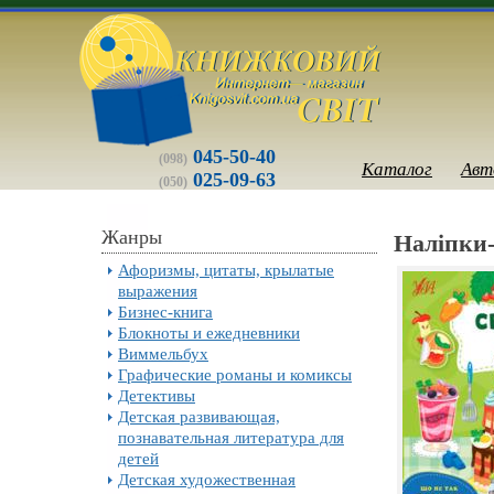
045-50-40
(098)
Каталог
Авт
025-09-63
(050)
Жанры
Наліпки-
Афоризмы, цитаты, крылатые
выражения
Бизнес-книга
Блокноты и ежедневники
Виммельбух
Графические романы и комиксы
Детективы
Детская развивающая,
познавательная литература для
детей
Детская художественная