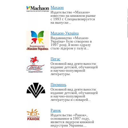
Махаон
Издательство «Махаон»
известно на книжном рынке
с 1993 г. Специализируется
на выпуске...
Махаон-Україна
Видавництво «Махаон-
Україна» було створено в
1997 році, й воно одразу
стало лідером у галузі...
Пегас
Основной вид деятельности:
издание детской, обучающей
и научно-популярной
литературы.
Проминь
Основной вид деятельности:
издание детской, обучающей
и научно-популярной
литературы и словарей...
Ранок
Издательство «Ранок»,
основанное в 1997 году,
является лидером книжной
индустрии Украины....