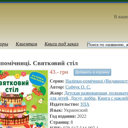
В ваше
оры
Клиентам
Книги под заказ
помічниці. Святковий стіл
43.-
грн
Серия:
Наліпки-помічниці (Видавниц
Автор:
Собчук О. С.
Жанр:
Детская развивающая, познават
для детей
,
Досуг, хобби
,
Книга с накле
Издательство:
УЛА
Язык:
Украинский
Год издания:
2022
Страниц:
8