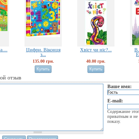
....
Цифри. Віконця
Хвіст чи ніс?...
В.
з...
E
135.00 грн.
40.00 грн.
вой отзыв
Ваше имя:
E-mail:
Содержание этог
приватным и не 
показу.