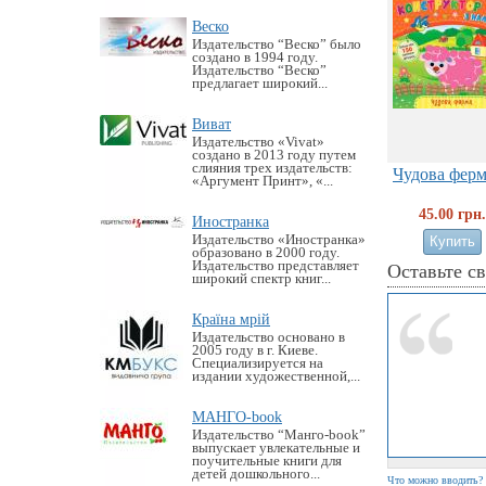
Веско
Издательство “Веско” было
создано в 1994 году.
Издательство “Веско”
предлагает широкий...
Виват
Издательство «Vivat»
создано в 2013 году путем
слияния трех издательств:
Чудова ферма
«Аргумент Принт», «...
45.00 грн.
Иностранка
Издательство «Иностранка»
образовано в 2000 году.
Издательство представляет
Оставьте с
широкий спектр книг...
Країна мрій
Издательство основано в
2005 году в г. Киеве.
Специализируется на
издании художественной,...
МАНГО-book
Издательство “Манго-book”
выпускает увлекательные и
поучительные книги для
детей дошкольного...
Что можно вводить?