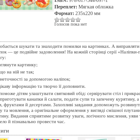
ISBN:
978-617-544-097-1
Переплет:
Мягкая обложка
Формат:
235х220 мм
Голосов пока нет
добається шукати та знаходити помилки на картинках. А виправляти
пок — це подвійне задоволення! На кожній сторінці серії «Наліпки-
гу:
глянути картинку;
що на ній не так;
неточності за допомогою наліпок;
ікаву інформацію та творчо її доповнити.
оможе дітям улаштувати святковий обід: сервірувати стіл і прикра
приготувати канапки й салати, подати супи та запечену курятину, 
и, фруктами й десертами. Захопливі завдання допоможуть розвинути
ву та мовлення, а оригінальне оформлення у вигляді смішної плутан
тину. Видання сприятиме розвитку уваги, логічного мислення, уяви 
ело й пізнавально провести час.
ниги