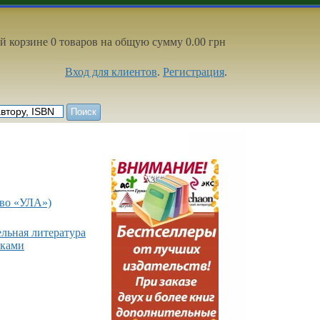
й корзине 0 товаров на общую сумму 0.00 грн
Вход для клиентов
.
Регистрация
.
тво «УЛА»)
ельная литература
йками