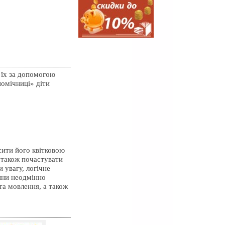
 їх за допомогою
помічниці» діти
сити його квітковою
а також почастувати
 увагу, логічне
ини неодмінно
та мовлення, а також