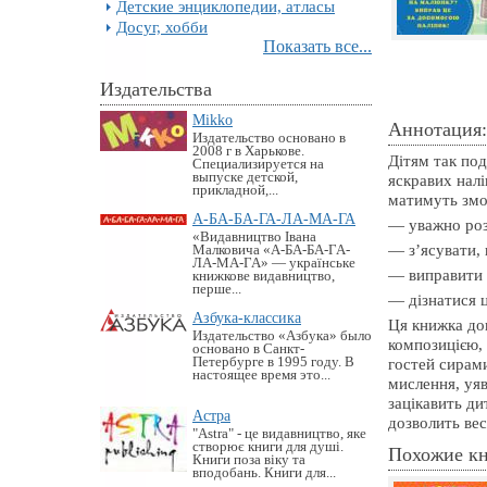
Детские энциклопедии, атласы
Досуг, хобби
Показать все...
Издательства
Mikko
Аннотация:
Издательство основано в
2008 г в Харькове.
Дітям так по
Специализируется на
выпуске детской,
яскравих налі
прикладной,...
матимуть змо
А-БА-БА-ГА-ЛА-МА-ГА
— уважно роз
«Видавництво Івана
— з’ясувати, 
Малковича «А-БА-БА-ГА-
ЛА-МА-ГА» — українське
— виправити 
книжкове видавництво,
перше...
— дізнатися ц
Азбука-классика
Ця книжка доп
Издательство «Азбука» было
композицією, 
основано в Санкт-
Петербурге в 1995 году. В
гостей сирам
настоящее время это...
мислення, уя
зацікавить ди
Астра
дозволить вес
"Astra" - це видавництво, яке
створює книги для душі.
Похожие к
Книги поза віку та
вподобань. Книги для...