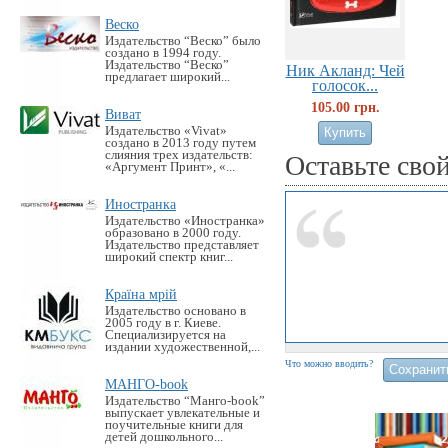
Веско
Издательство “Веско” было
создано в 1994 году.
Издательство “Веско”
Ник Акланд: Чей
предлагает широкий...
голосок...
105.00 грн.
Виват
Издательство «Vivat»
создано в 2013 году путем
слияния трех издательств:
Оставьте сво
«Аргумент Принт», «...
Иностранка
Издательство «Иностранка»
образовано в 2000 году.
Издательство представляет
широкий спектр книг...
Країна мрій
Издательство основано в
2005 году в г. Киеве.
Специализируется на
издании художественной,...
Что можно вводить?
МАНГО-book
Издательство “Манго-book”
выпускает увлекательные и
поучительные книги для
детей дошкольного...