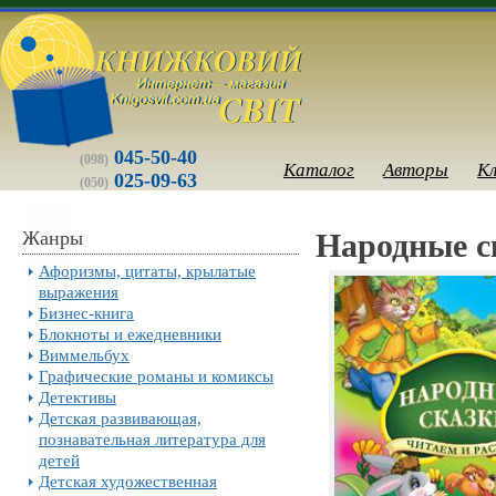
045-50-40
(098)
Каталог
Авторы
К
025-09-63
(050)
Жанры
Народные с
Афоризмы, цитаты, крылатые
выражения
Бизнес-книга
Блокноты и ежедневники
Виммельбух
Графические романы и комиксы
Детективы
Детская развивающая,
познавательная литература для
детей
Детская художественная