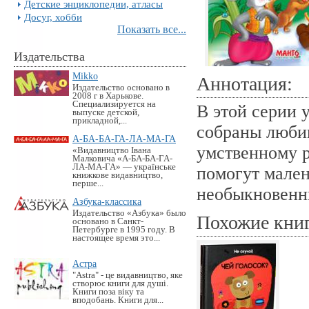
Детские энциклопедии, атласы
Досуг, хобби
Показать все...
Издательства
Mikko
Аннотация:
Издательство основано в
2008 г в Харькове.
Специализируется на
В этой серии 
выпуске детской,
прикладной,...
собраны люби
А-БА-БА-ГА-ЛА-МА-ГА
умственному 
«Видавництво Івана
Малковича «А-БА-БА-ГА-
ЛА-МА-ГА» — українське
помогут мален
книжкове видавництво,
перше...
необыкновенн
Азбука-классика
Издательство «Азбука» было
Похожие кни
основано в Санкт-
Петербурге в 1995 году. В
настоящее время это...
Астра
"Astra" - це видавництво, яке
створює книги для душі.
Книги поза віку та
вподобань. Книги для...