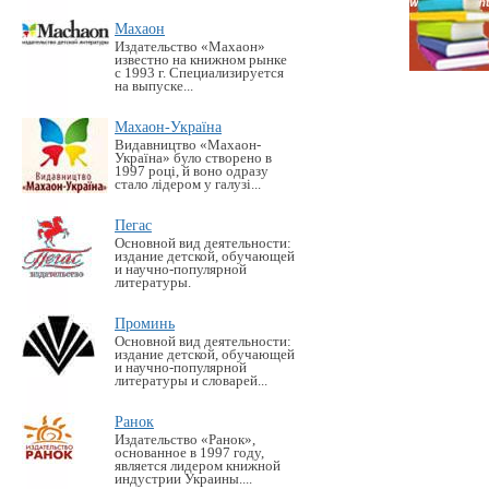
Махаон
Издательство «Махаон»
известно на книжном рынке
с 1993 г. Специализируется
на выпуске...
Махаон-Україна
Видавництво «Махаон-
Україна» було створено в
1997 році, й воно одразу
стало лідером у галузі...
Пегас
Основной вид деятельности:
издание детской, обучающей
и научно-популярной
литературы.
Проминь
Основной вид деятельности:
издание детской, обучающей
и научно-популярной
литературы и словарей...
Ранок
Издательство «Ранок»,
основанное в 1997 году,
является лидером книжной
индустрии Украины....