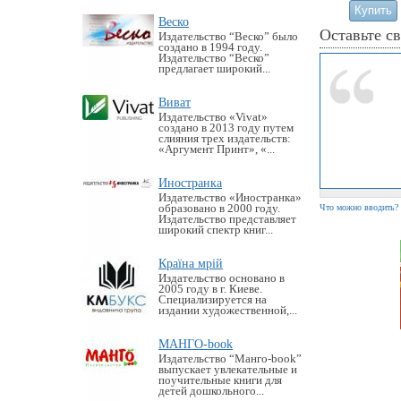
Веско
Оставьте с
Издательство “Веско” было
создано в 1994 году.
Издательство “Веско”
предлагает широкий...
Виват
Издательство «Vivat»
создано в 2013 году путем
слияния трех издательств:
«Аргумент Принт», «...
Иностранка
Издательство «Иностранка»
образовано в 2000 году.
Что можно вводить?
Издательство представляет
широкий спектр книг...
Країна мрій
Издательство основано в
2005 году в г. Киеве.
Специализируется на
издании художественной,...
МАНГО-book
Издательство “Манго-book”
выпускает увлекательные и
поучительные книги для
детей дошкольного...