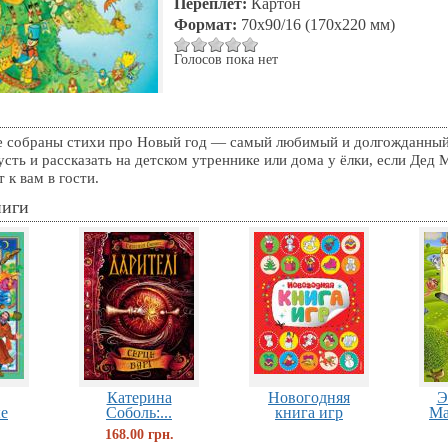
Переплет:
Картон
Формат:
70x90/16 (170х220 мм)
Голосов пока нет
е собраны стихи про Новый год — самый любимый и долгожданный
усть и рассказать на детском утреннике или дома у ёлки, если Дед
т к вам в гости.
ниги
Катерина
Новогодняя
Э
е
Соболь:...
книга игр
Ма
168.00 грн.