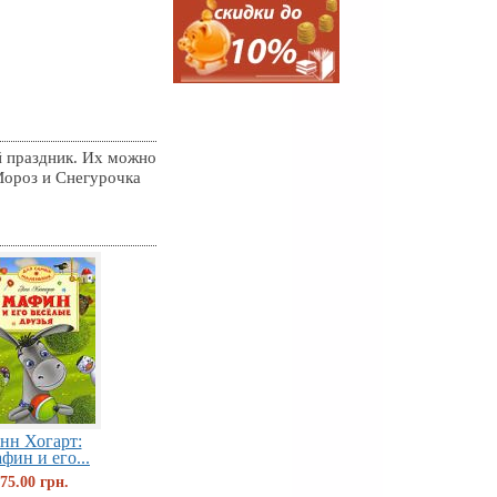
 праздник. Их можно
 Мороз и Снегурочка
нн Хогарт:
фин и его...
75.00 грн.