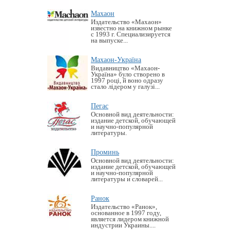
Махаон
Издательство «Махаон»
известно на книжном рынке
с 1993 г. Специализируется
на выпуске...
Махаон-Україна
Видавництво «Махаон-
Україна» було створено в
1997 році, й воно одразу
стало лідером у галузі...
Пегас
Основной вид деятельности:
издание детской, обучающей
и научно-популярной
литературы.
Проминь
Основной вид деятельности:
издание детской, обучающей
и научно-популярной
литературы и словарей...
Ранок
Издательство «Ранок»,
основанное в 1997 году,
является лидером книжной
индустрии Украины....