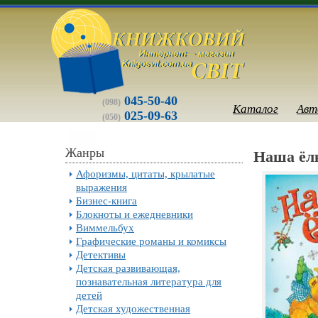
045-50-40
(098)
Каталог
Авт
025-09-63
(050)
Жанры
Наша ёл
Афоризмы, цитаты, крылатые
выражения
Бизнес-книга
Блокноты и ежедневники
Виммельбух
Графические романы и комиксы
Детективы
Детская развивающая,
познавательная литература для
детей
Детская художественная