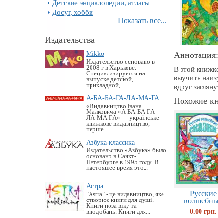
Детские энциклопедии, атласы
Досуг, хобби
Показать все...
Издательства
Mikko
Аннотация:
Издательство основано в
2008 г в Харькове.
В этой книжк
Специализируется на
выучить наиз
выпуске детской,
прикладной,...
вдруг загляну
А-БА-БА-ГА-ЛА-МА-ГА
Похожие к
«Видавництво Івана
Малковича «А-БА-БА-ГА-
ЛА-МА-ГА» — українське
книжкове видавництво,
перше...
Азбука-классика
Издательство «Азбука» было
основано в Санкт-
Петербурге в 1995 году. В
настоящее время это...
Астра
Русские
"Astra" - це видавництво, яке
створює книги для душі.
волшебны
Книги поза віку та
сказки
0.00 грн.
вподобань. Книги для...