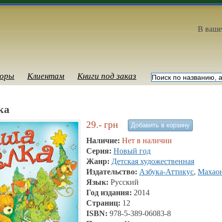
В ваше
оры
Клиентам
Книги под заказ
ка
29.-
грн
Наличие:
Нет в наличии
Серия:
Новый год
Жанр:
Детская художественная
Издательство:
Азбука-Аттикус
,
Махао
Язык:
Русский
Год издания:
2014
Страниц:
12
ISBN:
978-5-389-06083-8