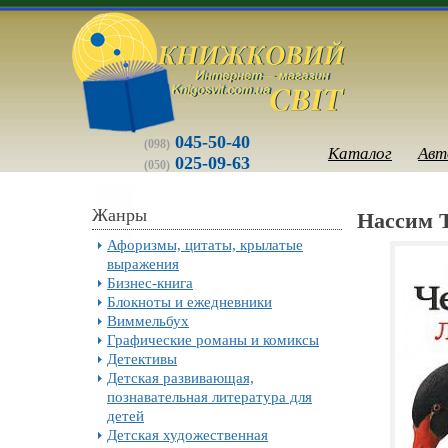
045-50-40
(098)
Каталог
Авт
025-09-63
(050)
Жанры
Нассим Т
Афоризмы, цитаты, крылатые
выражения
Бизнес-книга
Блокноты и ежедневники
Виммельбух
Графические романы и комиксы
Детективы
Детская развивающая,
познавательная литература для
детей
Детская художественная