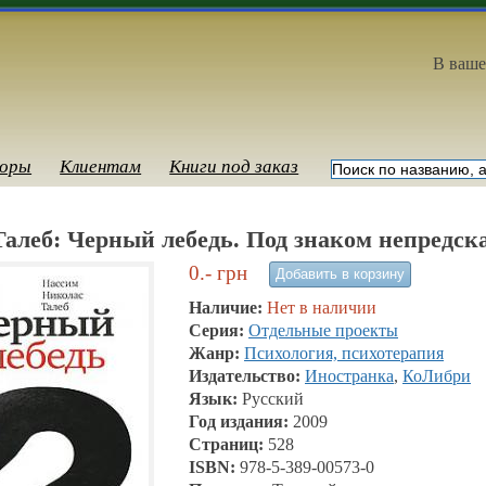
В ваше
оры
Клиентам
Книги под заказ
алеб: Черный лебедь. Под знаком непредск
0.-
грн
Наличие:
Нет в наличии
Серия:
Отдельные проекты
Жанр:
Психология, психотерапия
Издательство:
Иностранка
,
КоЛибри
Язык:
Русский
Год издания:
2009
Страниц:
528
ISBN:
978-5-389-00573-0