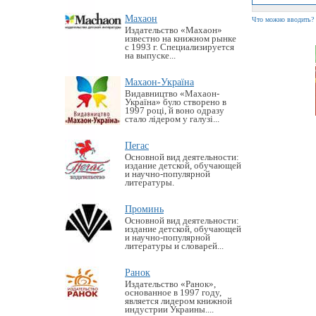
Махаон
Что можно вводить?
Издательство «Махаон»
известно на книжном рынке
с 1993 г. Специализируется
на выпуске...
Махаон-Україна
Видавництво «Махаон-
Україна» було створено в
1997 році, й воно одразу
стало лідером у галузі...
Пегас
Основной вид деятельности:
издание детской, обучающей
и научно-популярной
литературы.
Проминь
Основной вид деятельности:
издание детской, обучающей
и научно-популярной
литературы и словарей...
Ранок
Издательство «Ранок»,
основанное в 1997 году,
является лидером книжной
индустрии Украины....