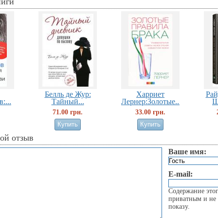
ниги
Белль де Жур:
Харриет
Рай
:...
Тайный...
Лернер:Золотые...
Щ
71.00 грн.
33.00 грн.
вой отзыв
Ваше имя:
E-mail:
Содержание этог
приватным и не 
показу.