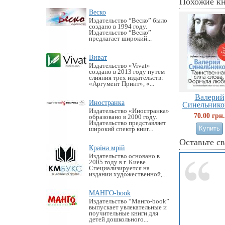
Похожие к
Веско
Издательство “Веско” было
создано в 1994 году.
Издательство “Веско”
предлагает широкий...
Виват
Издательство «Vivat»
создано в 2013 году путем
слияния трех издательств:
«Аргумент Принт», «...
Валерий
Иностранка
Синельников
Издательство «Иностранка»
70.00 грн.
образовано в 2000 году.
Издательство представляет
широкий спектр книг...
Оставьте с
Країна мрій
Издательство основано в
2005 году в г. Киеве.
Специализируется на
издании художественной,...
МАНГО-book
Издательство “Манго-book”
выпускает увлекательные и
поучительные книги для
детей дошкольного...