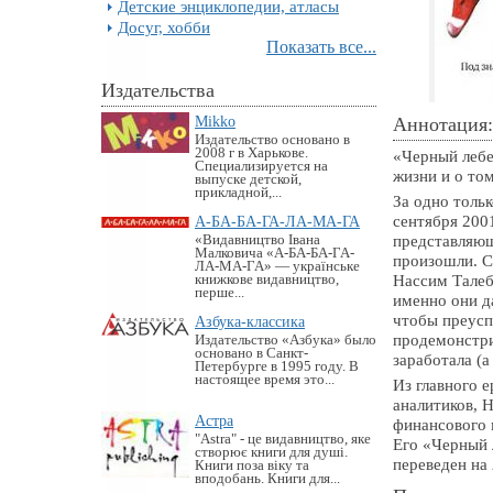
Детские энциклопедии, атласы
Досуг, хобби
Показать все...
Издательства
Mikko
Аннотация:
Издательство основано в
2008 г в Харькове.
«Черный лебе
Специализируется на
жизни и о том
выпуске детской,
прикладной,...
За одно толь
сентября 200
А-БА-БА-ГА-ЛА-МА-ГА
представляющ
«Видавництво Івана
Малковича «А-БА-БА-ГА-
произошли. С
ЛА-МА-ГА» — українське
Нассим Талеб
книжкове видавництво,
перше...
именно они д
чтобы преуспе
Азбука-классика
продемонстри
Издательство «Азбука» было
основано в Санкт-
заработала (а
Петербурге в 1995 году. В
настоящее время это...
Из главного 
аналитиков, Н
Астра
финансового 
"Astra" - це видавництво, яке
Его «Черный 
створює книги для душі.
переведен на 
Книги поза віку та
вподобань. Книги для...