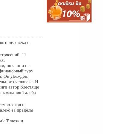
ого человека о
отрясений: 11
ия,
и, пока они не
 финансовый гуру
. Он убежден:
ельного человека. И
ниги автор блестяще
а компания Талеба
утурологов и
алеко за пределы
rk Times» и