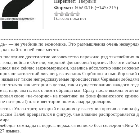
Переплет:
Твердый
Формат:
60x90/16 (~145x215)
Голосов пока нет
дь» — не учебник по экономике. Это размышления очень незаурядн
, как найти в ней свое место.
ко последнее десятилетие человечество пережило ряд тяжелейших п
1 года, война в Осетии, мировой финансовый кризис. Все эти событ
иеся нам сейчас закономерными, казались абсолютно невозможным
орокадевятилетний ливанец, выпускник Сорбонны и нью-йоркский
 называет такие непредсказуемые происшествия Черными лебедями
ают толчок как истории в целом, так и существованию каждого отд
ть, надо знать, как с ними обращаться. Сразу после выхода этой к
ровал свою «не-теорию» на практике: на фоне финансового кризис
 не потеряла!) для инвесторов полмиллиарда долларов.
еретика Уолл-стрит, который в одиночку выступил против легиона ф
ассим Талеб превратился в фигуру, чье влияние распространяется д
мира.
лебедь» семнадцать недель держался всписке бестселлеров «New Yo
27 языков.