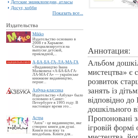
Детские энциклопедии, атласы
Досуг, хобби
Показать все...
Издательства
Mikko
Издательство основано в
2008 г в Харькове.
Специализируется на
Аннотация:
выпуске детской,
прикладной,...
Альбом дошкіл
А-БА-БА-ГА-ЛА-МА-ГА
«Видавництво Івана
мистецтва» є 
Малковича «А-БА-БА-ГА-
ЛА-МА-ГА» — українське
книжкове видавництво,
розвиток стар
перше...
занять із діт
Азбука-классика
Издательство «Азбука» было
відповідно до
основано в Санкт-
Петербурге в 1995 году. В
настоящее время это...
дошкільного в
Пропоновані з
Астра
"Astra" - це видавництво, яке
ігровій формі 
створює книги для душі.
Книги поза віку та
вподобань. Книги для...
мистецтва, йо