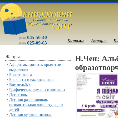
045-50-40
(098)
Каталог
Авторы
К
025-09-63
(050)
Жанры
Н.Чен: Альб
Афоризмы, цитаты, крылатые
образотворч
выражения
Бизнес-книга
Блокноты и ежедневники
Виммельбух
Графические романы и комиксы
Детективы
Детская развивающая,
познавательная литература для
детей
Детская художественная