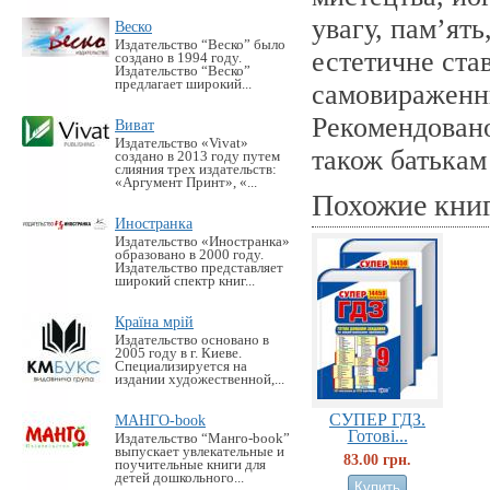
увагу, пам’ять
Веско
Издательство “Веско” было
естетичне ста
создано в 1994 году.
Издательство “Веско”
предлагает широкий...
самовираженню
Рекомендовано
Виват
Издательство «Vivat»
також батькам
создано в 2013 году путем
слияния трех издательств:
«Аргумент Принт», «...
Похожие кни
Иностранка
Издательство «Иностранка»
образовано в 2000 году.
Издательство представляет
широкий спектр книг...
Країна мрій
Издательство основано в
2005 году в г. Киеве.
Специализируется на
издании художественной,...
СУПЕР ГДЗ.
МАНГО-book
Готові...
Издательство “Манго-book”
выпускает увлекательные и
83.00 грн.
поучительные книги для
детей дошкольного...