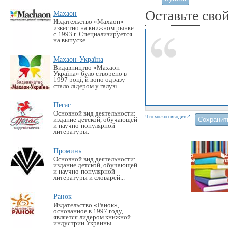
Оставьте сво
Махаон
Издательство «Махаон»
известно на книжном рынке
с 1993 г. Специализируется
на выпуске...
Махаон-Україна
Видавництво «Махаон-
Україна» було створено в
1997 році, й воно одразу
стало лідером у галузі...
Пегас
Основной вид деятельности:
Что можно вводить?
издание детской, обучающей
и научно-популярной
литературы.
Проминь
Основной вид деятельности:
издание детской, обучающей
и научно-популярной
литературы и словарей...
Ранок
Издательство «Ранок»,
основанное в 1997 году,
является лидером книжной
индустрии Украины....