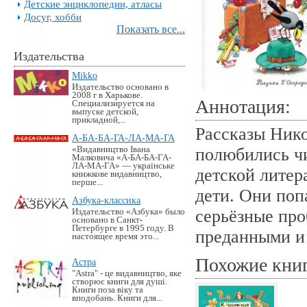
Детские энциклопедии, атласы
Досуг, хобби
Показать все...
Издательства
Mikko
Издательство основано в
2008 г в Харькове.
Аннотация:
Специализируется на
выпуске детской,
прикладной,...
Рассказы Нико
А-БА-БА-ГА-ЛА-МА-ГА
«Видавництво Івана
полюбились чи
Малковича «А-БА-БА-ГА-
ЛА-МА-ГА» — українське
детской литер
книжкове видавництво,
перше...
дети. Они поп
Азбука-классика
серьёзные про
Издательство «Азбука» было
основано в Санкт-
Петербурге в 1995 году. В
преданными и
настоящее время это...
Похожие кни
Астра
"Astra" - це видавництво, яке
створює книги для душі.
Книги поза віку та
вподобань. Книги для...