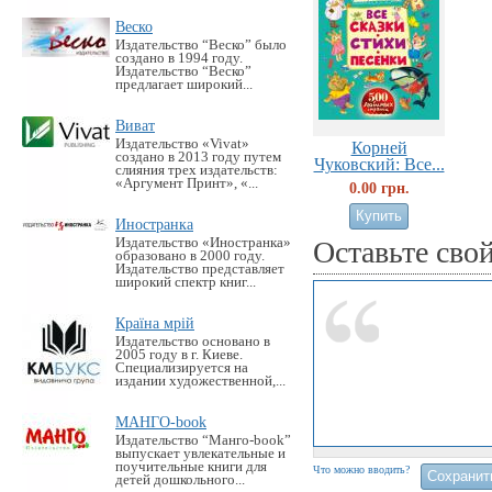
Веско
Издательство “Веско” было
создано в 1994 году.
Издательство “Веско”
предлагает широкий...
Виват
Издательство «Vivat»
Корней
создано в 2013 году путем
Чуковский: Все...
слияния трех издательств:
«Аргумент Принт», «...
0.00 грн.
Иностранка
Издательство «Иностранка»
Оставьте сво
образовано в 2000 году.
Издательство представляет
широкий спектр книг...
Країна мрій
Издательство основано в
2005 году в г. Киеве.
Специализируется на
издании художественной,...
МАНГО-book
Издательство “Манго-book”
выпускает увлекательные и
поучительные книги для
Что можно вводить?
детей дошкольного...