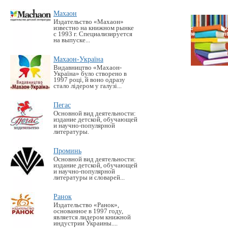
Махаон
Издательство «Махаон»
известно на книжном рынке
с 1993 г. Специализируется
на выпуске...
Махаон-Україна
Видавництво «Махаон-
Україна» було створено в
1997 році, й воно одразу
стало лідером у галузі...
Пегас
Основной вид деятельности:
издание детской, обучающей
и научно-популярной
литературы.
Проминь
Основной вид деятельности:
издание детской, обучающей
и научно-популярной
литературы и словарей...
Ранок
Издательство «Ранок»,
основанное в 1997 году,
является лидером книжной
индустрии Украины....