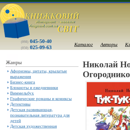
045-50-40
(098)
Каталог
Авторы
К
025-09-63
(050)
Жанры
Николай Нос
Афоризмы, цитаты, крылатые
Огороднико
выражения
Бизнес-книга
Блокноты и ежедневники
Виммельбух
Графические романы и комиксы
Детективы
Детская развивающая,
познавательная литература для
детей
Детская художественная